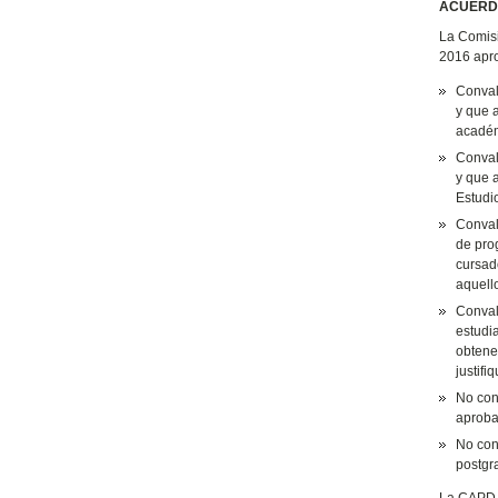
ACUERDO
La Comisi
2016 apro
Conval
y que 
académ
Conval
y que a
Estudi
Conval
de pro
cursad
aquell
Convali
estudi
obtener
justifi
No con
aprobad
No conv
postgr