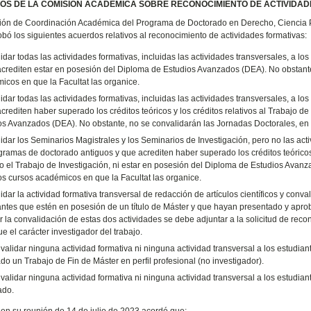
S DE LA COMISIÓN ACADÉMICA SOBRE RECONOCIMIENTO DE ACTIVIDAD
ón de Coordinación Académica del Programa de Doctorado en Derecho, Ciencia Pol
bó los siguientes acuerdos relativos al reconocimiento de actividades formativas:
idar todas las actividades formativas, incluidas las actividades transversales, a 
acrediten estar en posesión del Diploma de Estudios Avanzados (DEA). No obstante
icos en que la Facultat las organice.
idar todas las actividades formativas, incluidas las actividades transversales, a 
crediten haber superado los créditos teóricos y los créditos relativos al Trabajo 
os Avanzados (DEA). No obstante, no se convalidarán las Jornadas Doctorales, en 
idar los Seminarios Magistrales y los Seminarios de Investigación, pero no las act
gramas de doctorado antiguos y que acrediten haber superado los créditos teóricos
o el Trabajo de Investigación, ni estar en posesión del Diploma de Estudios Avan
os cursos académicos en que la Facultat las organice.
dar la actividad formativa transversal de redacción de artículos científicos y conv
antes que estén en posesión de un título de Máster y que hayan presentado y aprob
 la convalidación de estas dos actividades se debe adjuntar a la solicitud de reco
que el carácter investigador del trabajo.
validar ninguna actividad formativa ni ninguna actividad transversal a los estudia
o un Trabajo de Fin de Máster en perfil profesional (no investigador).
alidar ninguna actividad formativa ni ninguna actividad transversal a los estudian
ado.