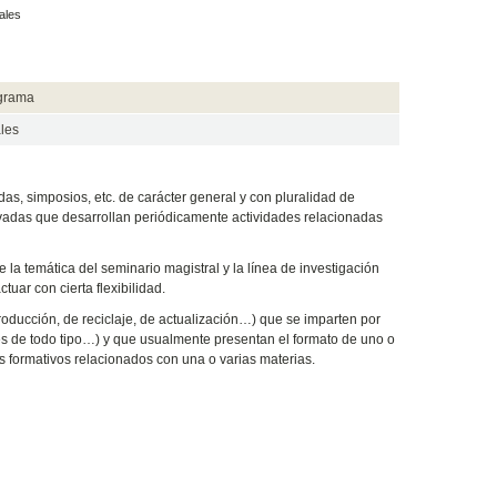
ales
ograma
les
as, simposios, etc. de carácter general y con pluralidad de
ivadas que desarrollan periódicamente actividades relacionadas
e la temática del seminario magistral y la línea de investigación
uar con cierta flexibilidad.
roducción, de reciclaje, de actualización…) que se imparten por
es de todo tipo…) y que usualmente presentan el formato de uno o
s formativos relacionados con una o varias materias.