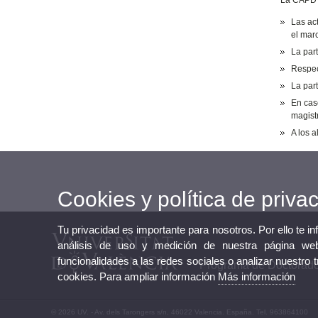
La CAPD e
Las ac
el mar
La par
Respect
La par
En cas
magist
A los 
Cookies y política de priva
Tu privacidad es importante para nosotros. Por ello te i
análisis de uso y medición de nuestra página web
funcionalidades a las redes sociales o analizar nuestro 
Programa de Doctorado 
cookies. Para ampliar información
Más información
© 2026 UV. - Av. dels Tarongers s/n, 46022 Valencia. España. Tel. 963864100