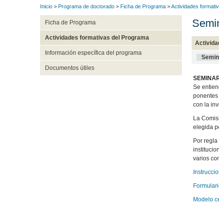
Inicio
>
Programa de doctorado
>
Ficha de Programa
>
Actividades formati
Semin
Ficha de Programa
Actividades formativas del Programa
Activida
Información específica del programa
Semin
Documentos útiles
SEMINAR
Se entien
ponentes 
con la inv
La Comisió
elegida p
Por regla
instituci
varios co
Instrucci
Formulari
Modelo ce