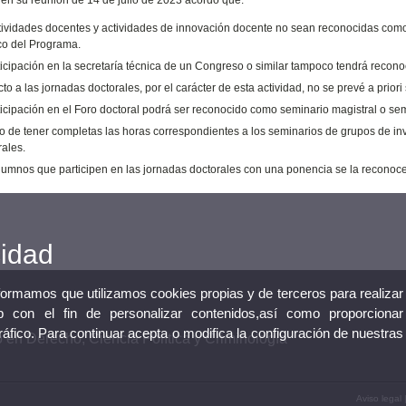
n su reunión de 14 de julio de 2023 acordó que:
tividades docentes y actividades de innovación docente no sean reconocidas como 
co del Programa.
ticipación en la secretaría técnica de un Congreso o similar tampoco tendrá recono
o a las jornadas doctorales, por el carácter de esta actividad, no se prevé a prior
ticipación en el Foro doctoral podrá ser reconocido como seminario magistral o sem
o de tener completas las horas correspondientes a los seminarios de grupos de in
rales.
alumnos que participen en las jornadas doctorales con una ponencia se la reconoce
cidad
nformamos que utilizamos cookies propias y de terceros para realizar
 con el fin de personalizar contenidos,así como proporcionar
tráfico. Para continuar acepta o modifica la configuración de nuestras
en Derecho, Ciencia Política y Criminología
Aviso legal