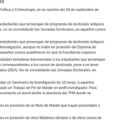
ES
ítica y Criminología, en su reunión del 28 de septiembre de
los estudiantes que provengan de programas de doctorado antiguos
, no se convalidarán las Jornadas Doctorales, en aquellos cursos
los estudiantes que provengan de programas de doctorado antiguos
de Investigación, aunque no estén en posesión del Diploma de
aquellos cursos académicos en que la Facultat las organice.
ividades formativas transversales a los estudiantes que provengan
 correspondientes a los cursos de doctorado, pese a no tener
zados (DEA). No se convalidarán las Jornadas Doctorales, en
alidar un Seminario de Investigación de 10 horas, a aquellos
ado un Trabajo de Fin de Máster en perfil investigador.
Para
nocimiento un escrit del/de la director/a del TFM donde se
ntes en posesión de un título de Máster que hayan presentado y
tes en posesión de otros Másteres oficiales o de otros cursos de