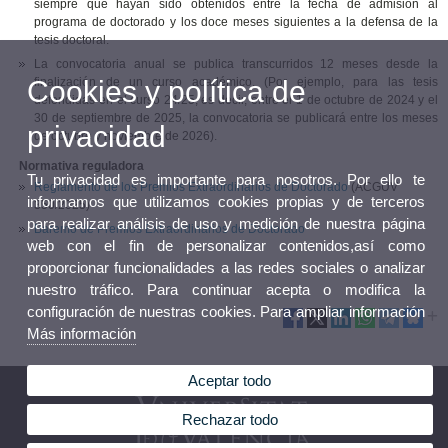
siempre que hayan sido obtenidos entre la fecha de admisión al
programa de doctorado y los doce meses siguientes a la defensa de la
tesis doctoral.
La convocatoria anual se publica transcurridos 12 meses desde la
Cookies y política de
finalización de un curso académico. (Por ejemplo, para las tesis
defendidas en el curso 24/25, es decir, entre el 1 de octubre de 2024 y el
30 de septiembre de 2025, la convocatoria se publicará entre los meses
privacidad
de octubre y noviembre de 2026).
Normativa reguladora
Tu privacidad es importante para nosotros. Por ello te
Reglamento de los Premios Extraordinarios de Doctorado
(ACGUV
informamos que utilizamos cookies propias y de terceros
350/2025)
para realizar análisis de uso y medición de nuestra página
Baremo de Premios Extraordinarios de Doctorado
web con el fin de personalizar contenidos,así como
proporcionar funcionalidades a las redes sociales o analizar
nuestro tráfico. Para continuar acepta o modifica la
configuración de nuestras cookies. Para ampliar información
Más información
Aceptar todo
Rechazar todo