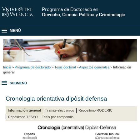
MENÚ
Inicio
>
Programa de doctorado
>
Tesis doctoral
>
Aspectos generales
> Información
general
SUBMENU
Cronologia orientativa dipòsit-defensa
Información general
Trámite electrónico
Repositorio RODERIC
Repositorio TESEO
Tesis por compendio