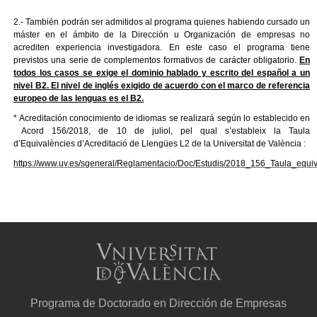
2.- También podrán ser admitidos al programa quienes habiendo cursado un
máster en el ámbito de la Dirección u Organización de empresas no
acrediten experiencia investigadora. En este caso el programa tiene
previstos una serie de complementos formativos de carácter obligatorio.
En
todos los casos se exige el dominio hablado y escrito del español a un
nivel B2. El nivel de inglés exigido de acuerdo con el marco de referencia
europeo de las lenguas es el B2.
* Acreditación conocimiento de idiomas se realizará según lo establecido en
Acord 156/2018, de 10 de juliol, pel qual s’estableix la Taula
d’Equivalències d’Acreditació de Llengües L2 de la Universitat de València :
https://www.uv.es/sgeneral/Reglamentacio/Doc/Estudis/2018_156_Taula_equ
Programa de Doctorado en Dirección de Empresas