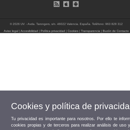
© 2026 UV. - Avda. Tarongers, s/n. 46022 Valencia. España. Teléfono: 963 828 312
Aviso legal
|
Accesibilidad
|
Política privacidad
|
Cookies
|
Transparencia
|
Buzón de Contacto
Cookies y política de privacid
Tu privacidad es importante para nosotros. Por ello te info
cookies propias y de terceros para realizar análisis de uso 