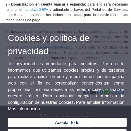
2.-
Domiciliación en cuenta bancaria española
:
para ello será necesario
rellenar el
mandato SEPA
y adjuntarlo a través del Portal de de Servicios
https:// intranet.uv.es en las fechas habilitadas para la modificaión de las
modalidades de pago.
3.-
Excepcionalmente Transferencia bancaria:
en caso de no disponer de
Cookies y política de
las anteriores opciones, existe la posibilidad de realizar una transferencia
bancaria a la Universitat de València. Para ello, será necesario escribir un
tiquet a
www.uv.es/escola-doctorat/matricula
para solicitar los datos de la
privacidad
cuenta bancaria de la Universitat. Una vez realizada la transferencia, se
deberá enviar una copia del impreso-resguardo al mismo tiquet.
Tu privacidad es importante para nosotros. Por ello te
informamos que utilizamos cookies propias y de terceros
para realizar análisis de uso y medición de nuestra página
web con el fin de personalizar contenidos,así como
proporcionar funcionalidades a las redes sociales o analizar
nuestro tráfico. Para continuar acepta o modifica la
configuración de nuestras cookies. Para ampliar información
Más información
Aceptar todo