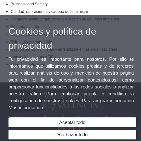
Business and Society
Calidad, operaciones y cadena de suministro
Comportamiento organizativo y dirección de recursos humanos
Emprendimiento
Cookies y política de
Equipos directivos y gobierno corporativo
Estrategia y competitividad
privacidad
Gestión del conocimiento y aprendizaje en las organizaciones
Innovación, cambio y TICs
Tu privacidad es importante para nosotros. Por ello te
Internacionalización
informamos que utilizamos cookies propias y de terceros
para realizar análisis de uso y medición de nuestra página
web con el fin de personalizar contenidos,así como
proporcionar funcionalidades a las redes sociales o analizar
nuestro tráfico. Para continuar acepta o modifica la
configuración de nuestras cookies. Para ampliar información
Más información
Programa de Doctorado en Dirección de Empresas
Aceptar todo
Rechazar todo