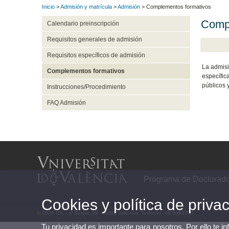
Inicio
>
Admisión y matrícula
>
Admisión
> Complementos formativos
Compl
Calendario preinscripción
Requisitos generales de admisión
Requisitos específicos de admisión
La admisi
Complementos formativos
específic
públicos 
Instrucciones/Procedimiento
FAQ Admisión
Programa de Doctorado 
Cookies y política de priva
© 2026 UV. - c/ Serpis, 29. 46022 Valencia. Teléfono: 96 3983795
Tu privacidad es importante para nosotros. Por ello te i