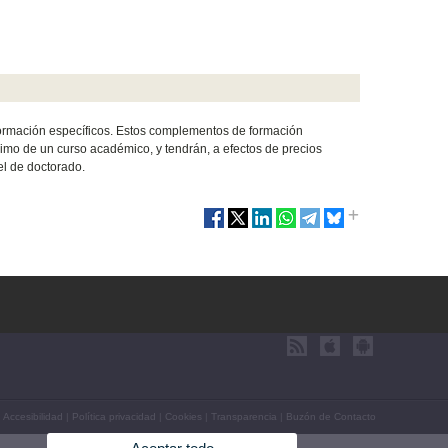
formación específicos. Estos complementos de formación
áximo de un curso académico, y tendrán, a efectos de precios
el de doctorado.
|
Accesibilidad
|
Política privacidad
|
Cookies
|
Transparencia
|
Buzón de Contacto