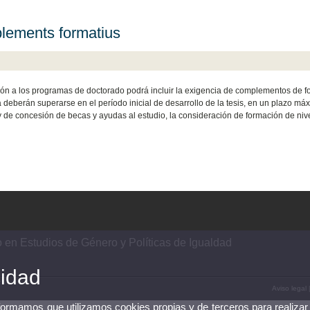
ements formatius
ón a los programas de doctorado podrá incluir la exigencia de complementos de 
a deberán superarse en el período inicial de desarrollo de la tesis, en un plazo m
y de concesión de becas y ayudas al estudio, la consideración de formación de niv
en Estudios de Género y Políticas de Igualdad
cidad
Aviso legal
nformamos que utilizamos cookies propias y de terceros para realizar