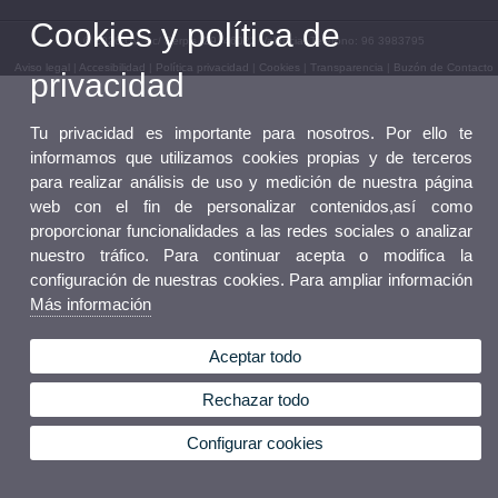
Cookies y política de
© 2026 UV. - c/ Serpis, 29. 46022 Valencia. Teléfono: 96 3983795
Aviso legal
|
Accesibilidad
|
Política privacidad
|
Cookies
|
Transparencia
|
Buzón de Contacto
privacidad
Tu privacidad es importante para nosotros. Por ello te
informamos que utilizamos cookies propias y de terceros
para realizar análisis de uso y medición de nuestra página
web con el fin de personalizar contenidos,así como
proporcionar funcionalidades a las redes sociales o analizar
nuestro tráfico. Para continuar acepta o modifica la
configuración de nuestras cookies. Para ampliar información
Más información
Aceptar todo
Rechazar todo
Configurar cookies