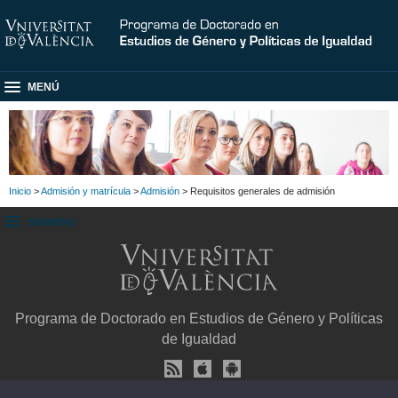
MENÚ
Inicio
>
Admisión y matrícula
>
Admisión
> Requisitos generales de admisión
SUBMENU
Programa de Doctorado en Estudios de Género y Políticas
de Igualdad