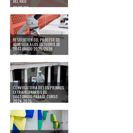
DEL IUED
08/05/26
RESOLUCIÓN DEL PROCESO DE ADMISIÓN A LOS ESTUDIOS DE DOCTO
RESOLUCIÓN DEL PROCESO DE
ADMISIÓN A LOS ESTUDIOS DE
DOCTORADO 2025/2026
25/09/25
Convocatoria de los Premios Extraordinarios de Doctorado para el curso 2
CONVOCATORIA DE LOS PREMIOS
EXTRAORDINARIOS DE
DOCTORADO PARA EL CURSO
2024-2025
20/12/24
Inscripción a las actividades formativas transversales del curso académico