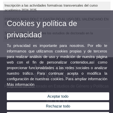
Inscripción a las actividades formativas transversales del curso
académico 2024-2025
PREMIOS MAVI DOLÇ Y GASTALDO AL USO DEL VALENCIANO EN
Cookies y política de
TESIS DOCTORALES
privacidad
Sesiones informativas sobre los estudios de doctorado en la
Universitat de València
Tu privacidad es importante para nosotros. Por ello te
informamos que utilizamos cookies propias y de terceros
para realizar análisis de uso y medición de nuestra página
web con el fin de personalizar contenidos,así como
proporcionar funcionalidades a las redes sociales o analizar
nuestro tráfico. Para continuar acepta o modifica la
configuración de nuestras cookies. Para ampliar información
Más información
Programa de Doctorado en Estudios de Género y Políticas
de Igualdad
Aceptar todo
Rechazar todo