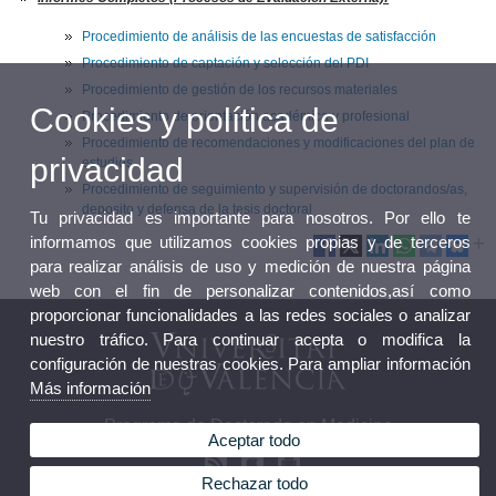
Procedimiento de análisis de las encuestas de satisfacción
Procedimiento de captación y selección del PDI
Procedimiento de gestión de los recursos materiales
Cookies y política de
Procedimiento de orientación académica y profesional
Procedimiento de recomendaciones y modificaciones del plan de
privacidad
estudios
Procedimiento de seguimiento y supervisión de doctorandos/as,
deposito y defensa de la tesis doctoral
Tu privacidad es importante para nosotros. Por ello te
informamos que utilizamos cookies propias y de terceros
para realizar análisis de uso y medición de nuestra página
web con el fin de personalizar contenidos,así como
proporcionar funcionalidades a las redes sociales o analizar
nuestro tráfico. Para continuar acepta o modifica la
configuración de nuestras cookies. Para ampliar información
Más información
Programa de Doctorado en Medicina
Aceptar todo
Rechazar todo