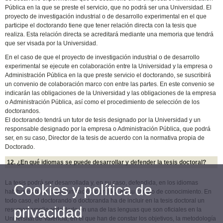
Pública en la que se preste el servicio, que no podrá ser una Universidad. El
proyecto de investigación industrial o de desarrollo experimental en el que
participe el doctorando tiene que tener relación directa con la tesis que
realiza. Esta relación directa se acreditará mediante una memoria que tendrá
que ser visada por la Universidad.
En el caso de que el proyecto de investigación industrial o de desarrollo
experimental se ejecute en colaboración entre la Universidad y la empresa o
Administración Pública en la que preste servicio el doctorando, se suscribirá
un convenio de colaboración marco con entre las partes. En este convenio se
indicarán las obligaciones de la Universidad y las obligaciones de la empresa
o Administración Pública, así como el procedimiento de selección de los
doctorandos.
El doctorando tendrá un tutor de tesis designado por la Universidad y un
responsable designado por la empresa o Administración Pública, que podrá
ser, en su caso, Director de la tesis de acuerdo con la normativa propia de
Doctorado.
12. ¿En qué idiomas se puede desarrollar y defender la tesis doctoral?
La tesis podrá ser desarrollada y, en su caso, defendida, en los idiomas
Cookies y política de
habituales para la comunicación científica en su campo de conocimiento. En
todo caso, el doctorando o doctoranda ha de incluir en la tesis doctoral un
privacidad
resumen amplio redactado en una de las lenguas que son oficiales en la
Universitat de València, en el que han de constar los objetivos, la metodología