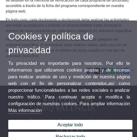
se detallan en la memoria de verificación de cada programa de doctorado,
accesible a través de la ficha del programa correspondiente en nuestra
página web.
En todo caso, cada doctorando o doctoranda debe realizar las actividades
que exige su programa y solicitar su reconocimiento hasta alcanzar el
número de horas requerido en cada tipo o categoría de actividad específica.
Cookies y política de
Por lo general, para que se considere completada una categoría de
actividad específica, el doctorando debe realizar varias, cada una con su
privacidad
propia duración, hasta sumar el mínimo de horas exigido en ese tipo de
actividad específica.
Tu privacidad es importante para nosotros. Por ello te
informamos que utilizamos cookies propias y de terceros
para realizar análisis de uso y medición de nuestra página
web con el fin de personalizar contenidos,así como
proporcionar funcionalidades a las redes sociales o analizar
nuestro tráfico. Para continuar acepta o modifica la
configuración de nuestras cookies. Para ampliar información
Más información
Programa de Doctorado en Medicina
Aceptar todo
Rechazar todo