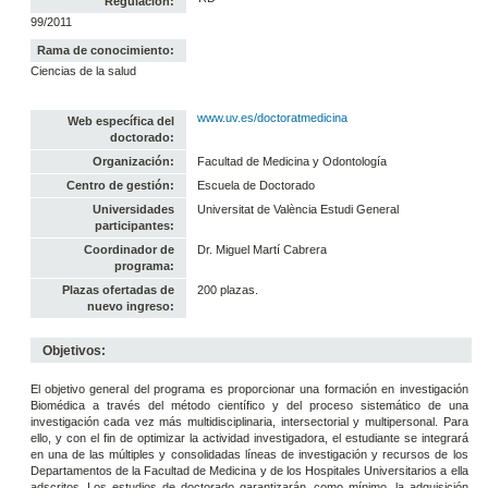
Regulación:
99/2011
Rama de conocimiento:
Ciencias de la salud
www.uv.es/doctoratmedicina
Web específica del
doctorado:
Organización:
Facultad de Medicina y Odontología
Centro de gestión:
Escuela de Doctorado
Universidades
Universitat de València Estudi General
participantes:
Coordinador de
Dr. Miguel Martí Cabrera
programa:
Plazas ofertadas de
200 plazas.
nuevo ingreso:
Objetivos:
El objetivo general del programa es proporcionar una formación en investigación
Biomédica a través del método científico y del proceso sistemático de una
investigación cada vez más multidisciplinaria, intersectorial y multipersonal. Para
ello, y con el fin de optimizar la actividad investigadora, el estudiante se integrará
en una de las múltiples y consolidadas líneas de investigación y recursos de los
Departamentos de la Facultad de Medicina y de los Hospitales Universitarios a ella
adscritos. Los estudios de doctorado garantizarán, como mínimo, la adquisición