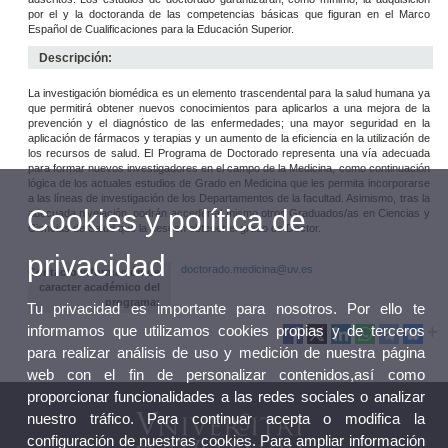
por el y la doctoranda de las competencias básicas que figuran en el Marco
Español de Cualificaciones para la Educación Superior.
Descripción:
La investigación biomédica es un elemento trascendental para la salud humana ya
que permitirá obtener nuevos conocimientos para aplicarlos a una mejora de la
prevención y el diagnóstico de las enfermedades; una mayor seguridad en la
aplicación de fármacos y terapias y un aumento de la eficiencia en la utilización de
los recursos de salud. El Programa de Doctorado representa una vía adecuada
para formar nuevos investigadores en el campo de la Medicina, como continuación
lógica de los actuales estudios de Grado en Medicina que les permita incorporarse
a las líneas de investigación de los Departamentos de la facultad. Asimismo, tras la
Cookies y política de
adecuada nivelación, podrán acceder al mismo otros Graduados/as en Ciencias y
Ciencias de Salud que la deseen obtener el grado de Doctor.
privacidad
doctorado.medicina@uv.es
Contacto información de
caracter académico del
programa:
Tu privacidad es importante para nosotros. Por ello te
informamos que utilizamos cookies propias y de terceros
para realizar análisis de uso y medición de nuestra página
web con el fin de personalizar contenidos,así como
proporcionar funcionalidades a las redes sociales o analizar
nuestro tráfico. Para continuar acepta o modifica la
configuración de nuestras cookies. Para ampliar información