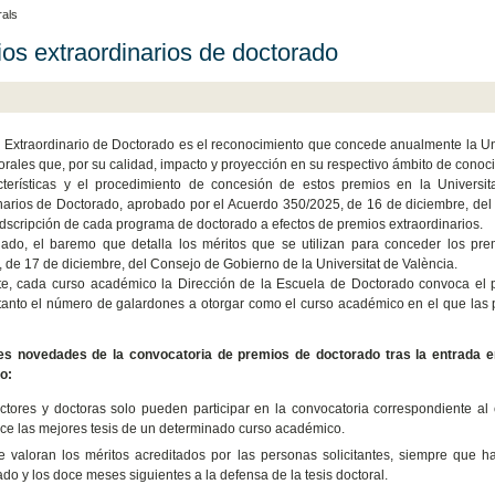
als
os extraordinarios de doctorado
 Extraordinario de Doctorado es el reconocimiento que concede anualmente la Unive
torales que, por su calidad, impacto y proyección en su respectivo ámbito de cono
cterísticas y el procedimiento de concesión de estos premios en la Univers
narios de Doctorado, aprobado por el Acuerdo 350/2025, de 16 de diciembre, del
dscripción de cada programa de doctorado a efectos de premios extraordinarios.
lado, el baremo que detalla los méritos que se utilizan para conceder los pr
 de 17 de diciembre, del Consejo de Gobierno de la Universitat de València.
e, cada curso académico la Dirección de la Escuela de Doctorado convoca el p
tanto el número de galardones a otorgar como el curso académico en el que las
les novedades de la convocatoria de premios de doctorado tras la entrada 
o:
ctores y doctoras solo pueden participar en la convocatoria correspondiente a
ce las mejores tesis de un determinado curso académico.
e valoran los méritos acreditados por las personas solicitantes, siempre que 
do y los doce meses siguientes a la defensa de la tesis doctoral.