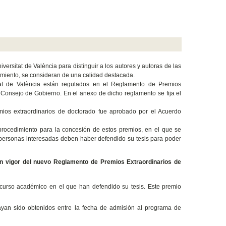
rsitat de València para distinguir a los autores y autoras de las
cimiento, se consideran de una calidad destacada.
itat de València están regulados en el Reglamento de Premios
 Consejo de Gobierno. En el anexo de dicho reglamento se fija el
emios extraordinarios de doctorado fue aprobado por el Acuerdo
rocedimiento para la concesión de estos premios, en el que se
 personas interesadas deben haber defendido su tesis para poder
en vigor del nuevo Reglamento de Premios Extraordinarios de
l curso académico en el que han defendido su tesis. Este premio
hayan sido obtenidos entre la fecha de admisión al programa de