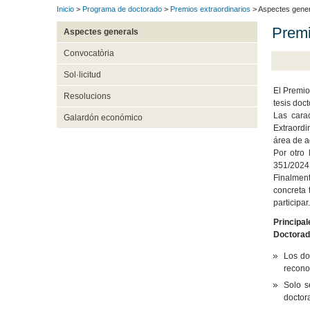
Inicio
>
Programa de doctorado
>
Premios extraordinarios
> Aspectes gener
Premi
Aspectes generals
Convocatòria
Sol·licitud
El Premio
Resolucions
tesis doc
Las cara
Galardón económico
Extraordi
área de a
Por otro 
351/2024,
Finalment
concreta 
participar.
Principa
Doctorad
Los do
recono
Solo s
doctora