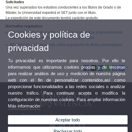
Solicitudes
Una vez superados los estudios conducentes a los títulos de Grado o de
Máster, la Universidad expedirá el SET junto con el título.
La expedición de este documento tendrá carácter gratuito.
Normativa reguladora
Cookies y política de
RD 1044/03, de 1 de agosto, por el cual se establece el procedimiento
para la expedición del Suplemento Europeo al Título
RD 1002/10, de 5 de agosto, sobre expedición de títulos universitarios
privacidad
oficiales.
Tu privacidad es importante para nosotros. Por ello te
informamos que utilizamos cookies propias y de terceros
para realizar análisis de uso y medición de nuestra página
web con el fin de personalizar contenidos,así como
proporcionar funcionalidades a las redes sociales o analizar
nuestro tráfico. Para continuar acepta o modifica la
configuración de nuestras cookies. Para ampliar información
Más información
Programa de Doctorado en Neurociencias
Aceptar todo
Rechazar todo