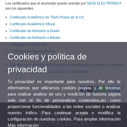
Los certificados que el alumnado puede solicitar por
SEDE ELECTRÓNICA
son los siguientes:
Certificado Académico de Título Propio de la UV
Certificado Académico Oficial
Certificado de Admisión a Grado
Certificado de Admisión a Máster
Certificado de Matrícula
Certificado de Seguro Escolar
Cookies y política de
Certificado de Tasa de Matrícula
Solicitud de Certificado de Estancia por Movilidad para Alumnos Incoming
privacidad
Solicitud de Certificados al Servicio de Estudiantes
Tu privacidad es importante para nosotros. Por ello te
informamos que utilizamos cookies propias y de terceros
para realizar análisis de uso y medición de nuestra página
web con el fin de personalizar contenidos,así como
proporcionar funcionalidades a las redes sociales o analizar
nuestro tráfico. Para continuar acepta o modifica la
configuración de nuestras cookies. Para ampliar información
Más información