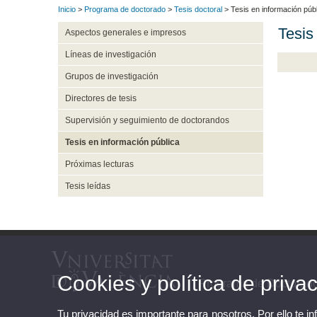
Inicio
>
Programa de doctorado
>
Tesis doctoral
> Tesis en información púb
Tesis
Aspectos generales e impresos
Líneas de investigación
Grupos de investigación
Directores de tesis
Supervisión y seguimiento de doctorandos
Tesis en información pública
Próximas lecturas
Tesis leídas
Cookies y política de priva
Programa de Doctorad
Tu privacidad es importante para nosotros. Por ello te i