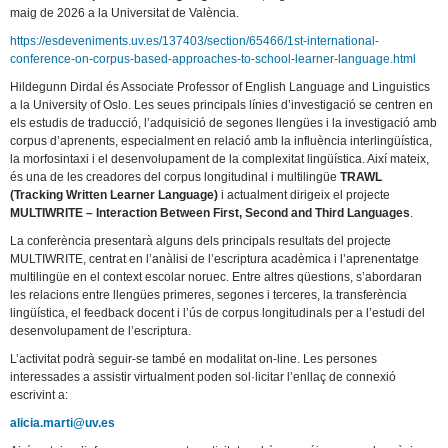
maig de 2026 a la Universitat de València.
https://esdeveniments.uv.es/137403/section/65466/1st-international-
conference-on-corpus-based-approaches-to-school-learner-language.html
Hildegunn Dirdal és Associate Professor of English Language and Linguistics
a la University of Oslo. Les seues principals línies d’investigació se centren en
els estudis de traducció, l’adquisició de segones llengües i la investigació amb
corpus d’aprenents, especialment en relació amb la influència interlingüística,
la morfosintaxi i el desenvolupament de la complexitat lingüística. Així mateix,
és una de les creadores del corpus longitudinal i multilingüe
TRAWL
(Tracking Written Learner Language)
i actualment dirigeix el projecte
MULTIWRITE – Interaction Between First, Second and Third Languages
.
La conferència presentarà alguns dels principals resultats del projecte
MULTIWRITE, centrat en l’anàlisi de l’escriptura acadèmica i l’aprenentatge
multilingüe en el context escolar noruec. Entre altres qüestions, s’abordaran
les relacions entre llengües primeres, segones i terceres, la transferència
lingüística, el feedback docent i l’ús de corpus longitudinals per a l’estudi del
desenvolupament de l’escriptura.
L’activitat podrà seguir-se també en modalitat on-line. Les persones
interessades a assistir virtualment poden sol·licitar l’enllaç de connexió
escrivint a:
alicia.marti@uv.es