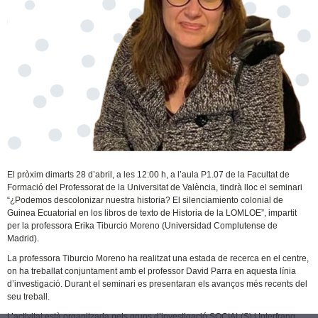
El pròxim dimarts 28 d’abril, a les 12:00 h, a l’aula P1.07 de la Facultat de
Formació del Professorat de la Universitat de València, tindrà lloc el seminari
“¿Podemos descolonizar nuestra historia? El silenciamiento colonial de
Guinea Ecuatorial en los libros de texto de Historia de la LOMLOE”, impartit
per la professora Erika Tiburcio Moreno (Universidad Complutense de
Madrid).
La professora Tiburcio Moreno ha realitzat una estada de recerca en el centre,
on ha treballat conjuntament amb el professor David Parra en aquesta línia
d’investigació. Durant el seminari es presentaran els avanços més recents del
seu treball.
L’activitat està organitzada pels grups d’investigació SOCIAL(S) i Interfranq.