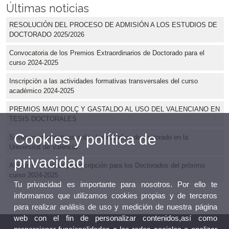
Últimas noticias
RESOLUCIÓN DEL PROCESO DE ADMISIÓN A LOS ESTUDIOS DE
DOCTORADO 2025/2026
Convocatoria de los Premios Extraordinarios de Doctorado para el
curso 2024-2025
Inscripción a las actividades formativas transversales del curso
académico 2024-2025
PREMIOS MAVI DOLÇ Y GASTALDO AL USO DEL VALENCIANO EN
TESIS DOCTORALES
Cookies y política de
Sesiones informativas sobre los estudios de doctorado en la
Universitat de València
privacidad
Abierto el plazo de preinscripción para los Doctorados del próximo
curso 2024-2025
Tu privacidad es importante para nosotros. Por ello te
informamos que utilizamos cookies propias y de terceros
para realizar análisis de uso y medición de nuestra página
web con el fin de personalizar contenidos,así como