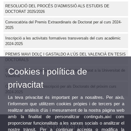
RESOLUCIÓ DEL PROCÉS D’ADMISSIÓ ALS ESTUDIS DE
DOCTORAT 2025/2026
Convocatòria del Premis Extraordinaris de Doctorat per al curs 2024-
2025
Inscripció a les activitats formatives transversals del curs acadèmic
2024-2025
PREMIS MAVI DOLÇ I GASTALDO A L’ÚS DEL VALENCIÀ EN TESIS
DOCTORALS
Cookies i política de
Sessions informatives sobre els estudis de doctorat a la Universitat de
València
privacitat
Obert el termini de preinscripció per als Doctorats del pròxim curs
2024-2025
La teva privacitat és important per a nosaltres. Per això,
t'informem que utilitzem cookies pròpies i de tercers per a
realitzar anàlisis d'ús i mesurament de la nostra pàgina web
amb la finalitat de personalitzar continguts,així com
proporcionar funcionalitats a les xarxes socials o analitzar el
nostre trànsit. Per a continuar accepta o modifica la