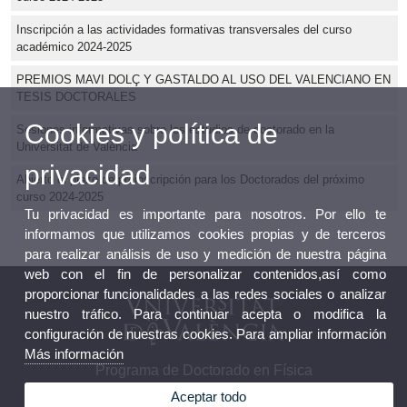
Inscripción a las actividades formativas transversales del curso
académico 2024-2025
PREMIOS MAVI DOLÇ Y GASTALDO AL USO DEL VALENCIANO EN
TESIS DOCTORALES
Cookies y política de
Sesiones informativas sobre los estudios de doctorado en la
Universitat de València
privacidad
Abierto el plazo de preinscripción para los Doctorados del próximo
curso 2024-2025
Tu privacidad es importante para nosotros. Por ello te
informamos que utilizamos cookies propias y de terceros
para realizar análisis de uso y medición de nuestra página
web con el fin de personalizar contenidos,así como
proporcionar funcionalidades a las redes sociales o analizar
nuestro tráfico. Para continuar acepta o modifica la
configuración de nuestras cookies. Para ampliar información
Más información
Programa de Doctorado en Física
Aceptar todo