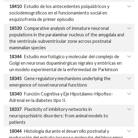
18410
Estudio de los antecedentes psiquiátricos y
sociodemográficos en el funcionamiento social en
esquizofrenia de primer episodio
18530
Comparative analysis of immature neuronal
populations in the paralaminar nucleus of the amygdala and
the ventricula-subventricular zone across postnatal
mammalian species
18344
Estudio morfológico y molecular del complejo de
Golgi en neuronas dopaminérgicas nigrales y entéricas en
un modelo experimental de la enfermedad de Parkinson
18345
Gene regulatory mechanisms underlying the
emergence of novel neuronal functions
18340
Función Cognitiva y Eje Hipotálamo-Hipofiso-
Adrenal en la diabetes tipo II.
18337
Plasticity of inhibitory networks in
neuropsychiatric disorders: from animal models to
patients
18044
Histología durante el desarrollo postnatal y
maduración del estrato lacunoso molecular del hipocampo