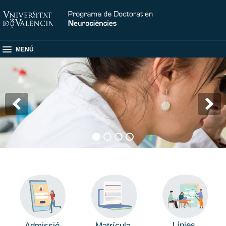
MENÚ
Línies
Admissió
Matrícula