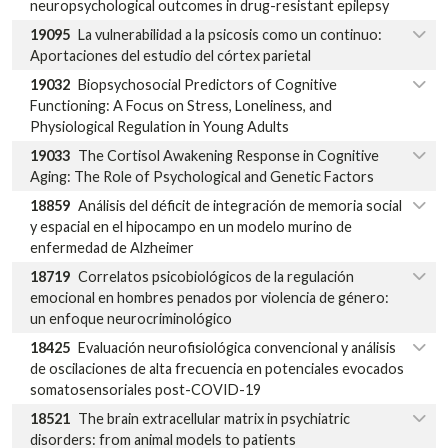
neuropsychological outcomes in drug-resistant epilepsy
19095
La vulnerabilidad a la psicosis como un continuo:
Aportaciones del estudio del córtex parietal
19032
Biopsychosocial Predictors of Cognitive
Functioning: A Focus on Stress, Loneliness, and
Physiological Regulation in Young Adults
19033
The Cortisol Awakening Response in Cognitive
Aging: The Role of Psychological and Genetic Factors
18859
Análisis del déficit de integración de memoria social
y espacial en el hipocampo en un modelo murino de
enfermedad de Alzheimer
18719
Correlatos psicobiológicos de la regulación
emocional en hombres penados por violencia de género:
un enfoque neurocriminológico
18425
Evaluación neurofisiológica convencional y análisis
de oscilaciones de alta frecuencia en potenciales evocados
somatosensoriales post-COVID-19
18521
The brain extracellular matrix in psychiatric
disorders: from animal models to patients