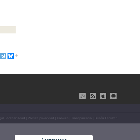
gal
|
Accesibilidad
|
Política privacidad
|
Cookies
|
Transparencia
|
Buzón Facultad