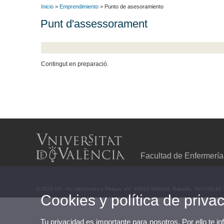
Inicio
>
Emprendimiento
> Punto de asesoramiento
Punt d'assessorament
Contingut en preparació.
Facultad de Enfermería
© 2026 UV. - Av. Menéndez y Pelayo, s/n. 46010 València. España. Tel (+34) 96
Cookies y política de priva
Tu privacidad es importante para nosotros. Por ello te i