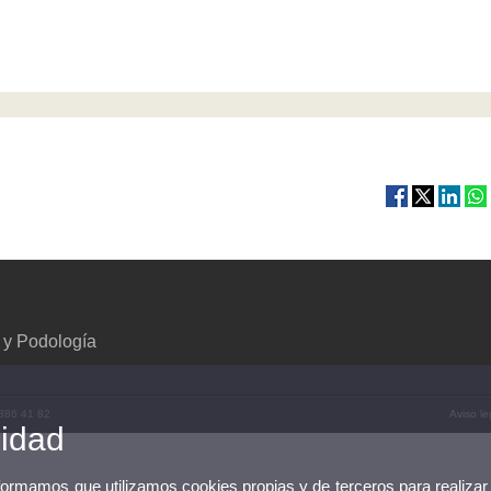
 y Podología
 386 41 82
Aviso le
cidad
nformamos que utilizamos cookies propias y de terceros para realizar