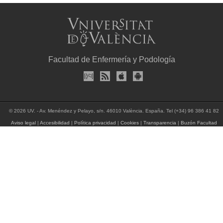
Facultad de Enfermería y Podología
© 2026 UV. - Av. Menéndez y Pelayo, s/n. 46010 València. España. Tel (+34) 96 386 41 82
Aviso legal
|
Accesibilidad
|
Política privacidad
|
Cookies
|
Transparencia
|
Buzón Facultad