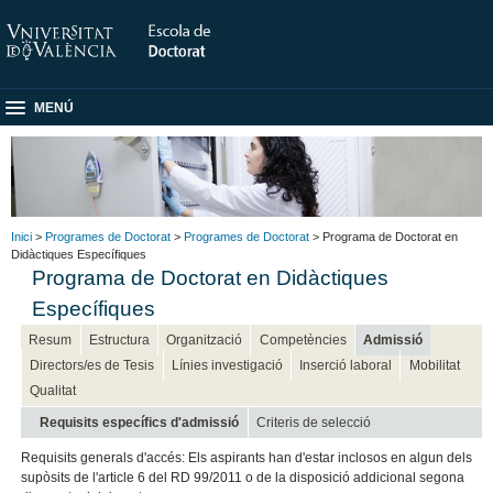
MENÚ
Inici
>
Programes de Doctorat
>
Programes de Doctorat
> Programa de Doctorat en
Didàctiques Específiques
Programa de Doctorat en Didàctiques
Específiques
Resum
Estructura
Organització
Competències
Admissió
Directors/es de Tesis
Línies investigació
Inserció laboral
Mobilitat
Qualitat
Requisits específics d'admissió
Criteris de selecció
Requisits generals d'accés: Els aspirants han d'estar inclosos en algun dels
supòsits de l'article 6 del RD 99/2011 o de la disposició addicional segona