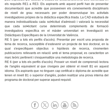
els requisits RE1 a RE3. Els aspirants amb aquest perfil han de presentar
documentació que acredite que posseeixen els coneixements disciplinaris
de nivell de grau necessaris per poder desenvolupar les activitats
investigadores pròpies de la didàctica específica triada. La CAD estudiarà de
manera individualitzada cada sol•licitud d'admissió i valorarà la necessitat
que cada sol•licitant curse determinats complements de formació
investigadora específica en el màster universitari en Investigació en
Didàctiques Específiques de la Universitat de València.
RE 5 (per a tots els perfils d'accés). Presentar per escrit una proposta de
tema de recerca, susceptible d’esdevenir un projecte de tesi doctoral, en la
qual s'especifiquen objectius o hipòtesis de recerca, s'esmenten
publicacions rellevants en relació amb el tema proposat, es caracteritze un
marc teòric pertinent i s'esquematitze una metodologia de recerca.
RE 6 (per a tots els perfils d'accés). Posseir un nivell de comprensió lectora
de l'anglès equivalent al que s'exigeix per obtenir el nivell B1 en aquest
idioma. Els aspirants que no tinguen cap certificat o diploma de acredite que
tenen el nivell B1 o superior d'anglès, poden realitzar una prova interna del
programa de doctorat per superar aquest requisit.