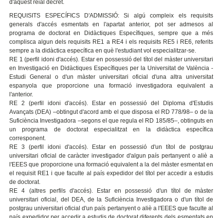
d'aquest reial decret.
REQUISITS ESPECÍFICS D'ADMISSIÓ: Si algú compleix els requisits
generals d'accés esmentats en l'apartat anterior, pot ser admesos al
programa de doctorat en Didàctiques Específiques, sempre que a més
complisca algun dels requisits RE1 a RE4 i els requisits RE5 i RE6, referits
sempre a la didàctica específica en què l'estudiant vol especialitzar-se.
RE 1 (perfil idoni d'accés). Estar en possessió del títol del màster universitari
en Investigació en Didàctiques Específiques per la Universitat de València -
Estudi General o d'un màster universitari oficial d'una altra universitat
espanyola que proporcione una formació investigadora equivalent a
l'anterior.
RE 2 (perfil idoni d'accés). Estar en possessió del Diploma d'Estudis
Avançats (DEA) –obtingut d'acord amb el que disposa el RD 778/98– o de la
Suficiència Investigadora –segons el que regula el RD 185/85–, obtinguts en
un programa de doctorat especialitzat en la didàctica específica
corresponent.
RE 3 (perfil idoni d'accés). Estar en possessió d'un títol de postgrau
universitari oficial de caràcter investigador d'algun país pertanyent o aliè a
l'EEES que proporcione una formació equivalent a la del màster esmentat en
el requisit RE1 i que faculte al país expedidor del títol per accedir a estudis
de doctorat.
RE 4 (altres perfils d'accés). Estar en possessió d'un títol de màster
universitari oficial, del DEA, de la Suficiència Investigadora o d'un títol de
postgrau universitari oficial d'un país pertanyent o aliè a l'EEES que faculte al
país expedidor per accedir a estudis de doctorat diferents dels esmentats en