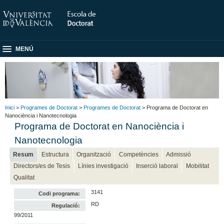
MENÚ
Inici
>
Programes de Doctorat
>
Programes de Doctorat
> Programa de Doctorat en
Nanociència i Nanotecnologia
Programa de Doctorat en Nanociència i
Nanotecnologia
Resum
Estructura
Organització
Competències
Admissió
Directors/es de Tesis
Línies investigació
Inserció laboral
Mobilitat
Qualitat
3141
Codi programa:
RD
Regulació:
99/2011