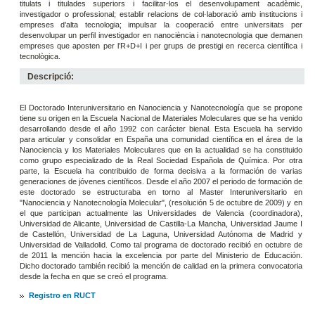
titulats i titulades superiors i facilitar-los el desenvolupament acadèmic,
investigador o professional; establir relacions de col·laboració amb institucions i
empreses d’alta tecnologia; impulsar la cooperació entre universitats per
desenvolupar un perfil investigador en nanociència i nanotecnologia que demanen
empreses que aposten per l’R+D+I i per grups de prestigi en recerca científica i
tecnològica.
Descripció:
El Doctorado Interuniversitario en Nanociencia y Nanotecnología que se propone
tiene su origen en la Escuela Nacional de Materiales Moleculares que se ha venido
desarrollando desde el año 1992 con carácter bienal. Esta Escuela ha servido
para articular y consolidar en España una comunidad científica en el área de la
Nanociencia y los Materiales Moleculares que en la actualidad se ha constituido
como grupo especializado de la Real Sociedad Española de Química. Por otra
parte, la Escuela ha contribuido de forma decisiva a la formación de varias
generaciones de jóvenes científicos. Desde el año 2007 el periodo de formación de
este doctorado se estructuraba en torno al Master Interuniversitario en
"Nanociencia y Nanotecnología Molecular", (resolución 5 de octubre de 2009) y en
el que participan actualmente las Universidades de Valencia (coordinadora),
Universidad de Alicante, Universidad de Castilla-La Mancha, Universidad Jaume I
de Castellón, Universidad de La Laguna, Universidad Autónoma de Madrid y
Universidad de Valladolid. Como tal programa de doctorado recibió en octubre de
de 2011 la mención hacia la excelencia por parte del Ministerio de Educación.
Dicho doctorado también recibió la mención de calidad en la primera convocatoria
desde la fecha en que se creó el programa.
Registro en RUCT