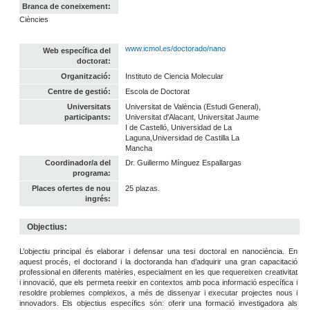
Branca de coneixement:
Ciències
www.icmol.es/doctorado/nano
Web específica del
doctorat:
Organització:
Instituto de Ciencia Molecular
Centre de gestió:
Escola de Doctorat
Universitats
Universitat de València (Estudi General),
participants:
Universitat d'Alacant, Universitat Jaume
I de Castelló, Universidad de La
Laguna,Universidad de Castilla La
Mancha
Coordinador/a del
Dr. Guillermo Mínguez Espallargas
programa:
Places ofertes de nou
25 plazas.
ingrés:
Objectius:
L’objectiu principal és elaborar i defensar una tesi doctoral en nanociència. En
aquest procés, el doctorand i la doctoranda han d’adquirir una gran capacitació
professional en diferents matèries, especialment en les que requereixen creativitat
i innovació, que els permeta reeixir en contextos amb poca informació específica i
resoldre problemes complexos, a més de dissenyar i executar projectes nous i
innovadors. Els objectius específics són: oferir una formació investigadora als