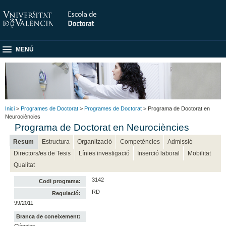
MENÚ
Inici
>
Programes de Doctorat
>
Programes de Doctorat
> Programa de Doctorat en
Neurociències
Programa de Doctorat en Neurociències
Resum
Estructura
Organització
Competències
Admissió
Directors/es de Tesis
Línies investigació
Inserció laboral
Mobilitat
Qualitat
3142
Codi programa:
RD
Regulació:
99/2011
Branca de coneixement:
Ciències