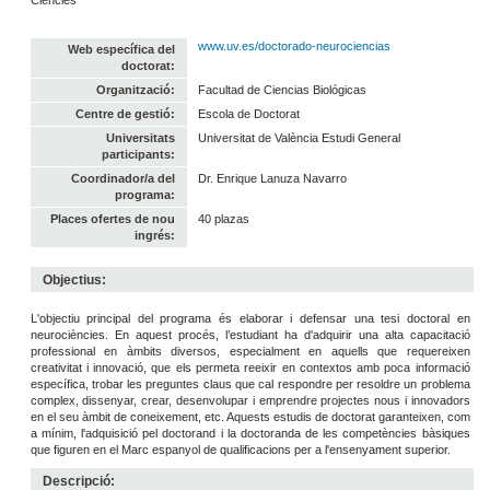
www.uv.es/doctorado-neurociencias
Web específica del
doctorat:
Organització:
Facultad de Ciencias Biológicas
Centre de gestió:
Escola de Doctorat
Universitats
Universitat de València Estudi General
participants:
Coordinador/a del
Dr. Enrique Lanuza Navarro
programa:
Places ofertes de nou
40 plazas
ingrés:
Objectius:
L'objectiu principal del programa és elaborar i defensar una tesi doctoral en
neurociències. En aquest procés, l’estudiant ha d'adquirir una alta capacitació
professional en àmbits diversos, especialment en aquells que requereixen
creativitat i innovació, que els permeta reeixir en contextos amb poca informació
específica, trobar les preguntes claus que cal respondre per resoldre un problema
complex, dissenyar, crear, desenvolupar i emprendre projectes nous i innovadors
en el seu àmbit de coneixement, etc. Aquests estudis de doctorat garanteixen, com
a mínim, l'adquisició pel doctorand i la doctoranda de les competències bàsiques
que figuren en el Marc espanyol de qualificacions per a l'ensenyament superior.
Descripció: