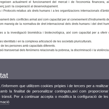
regeixen actualment el funcionament del mercat i de l'economia financera, a
merç just i la cooperació al desenvolupament.
i Protocols relatius als drets humans i a les organitzacions internacionals d'àmbit
ament dels conflictes armat així com capacitat per al coneixement d'instruments d
com maneig de la normativa de dret internacional dels drets humans i del dret hum
s a la investigació biomèdica i biotecnològica, així com capacitat per a oferir 
 identitats i en la complexa articulació de les societats pluriculturals.
 de les persones amb capacitats diferents.
 transversal dels fenòmens relacionats la pobresa, la discriminació i la violència
tat
, t'informem que utilitzem cookies pròpies i de tercers per a realitzar
mb la finalitat de personalitzar continguts,així com proporcionar
e trànsit. Per a continuar accepta o modifica la configuració de les
rmació