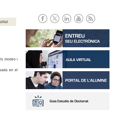
alitat
els modes i
asada en el