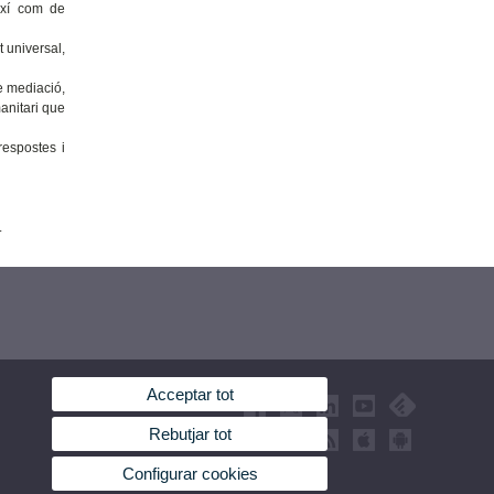
ixí com de
 universal,
e mediació,
anitari que
respostes i
.
Acceptar tot
Rebutjar tot
Configurar cookies