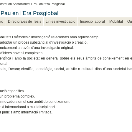
rat en Sostenibilitat i Pau en l'Era Posglobal
i Pau en l'Era Posglobal
ió
Directors/es de Tesis
Línies investigació
Inserció laboral
Mobilitat
Qu
bilitats i mètodes d'investigació relacionats amb aquest camp.
 adoptar un procés substancial d'investigació o creació.
oneixement a través d'una investigació original.
si d'idees noves i complexes.
ntífica i amb la societat en general sobre els seus àmbits de coneixement en 
ional.
s, l'avanç científic, tecnològic, social, artístic o cultural dins d'una societat b
ació específica.
e un problema complex.
 innovadors en el seu àmbit de coneixement.
 internacional o multidisciplinari
r judicis amb informació limitada.