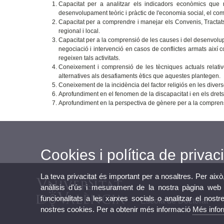
Capacitat per a analitzar els indicadors econòmics que 
desenvolupament teòric i pràctic de l'economia social, el co
Capacitat per a comprendre i manejar els Convenis, Tractats 
regional i local.
Capacitat per a la comprensió de les causes i del desenvolup
negociació i intervenció en casos de conflictes armats així 
regeixen tals activitats.
Coneixement i comprensió de les tècniques actuals relative
alternatives als desafiaments ètics que aquestes plantegen.
Coneixement de la incidència del factor religiós en les diverses
Aprofundiment en el fenomen de la discapacitat i en els drets
Aprofundiment en la perspectiva de gènere per a la comprensió
Cookies i política de privaci
La teva privacitat és important per a nosaltres. Per això
anàlisis d'ús i mesurament de la nostra pàgina web a
funcionalitats a les xarxes socials o analitzar el nostr
Escola de Doctorat
nostres cookies. Per a obtenir més informació
Més info