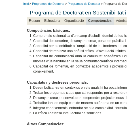
Inici
>
Programes de Doctorat
>
Programes de Doctorat
> Programa de Docto
Programa de Doctorat en Sostenibilitat 
Resum
Estructura
Organització
Competències
Admiss
Competències bàsiques:
Comprensió sistemàtica d'un camp d'estudi i domini de les ha
Capacitat de concebre, dissenyar o crear, posar en pràctica i
Capacitat per a contribuir a l'ampliació de les fronteres del c
Capacitat de realitzar una anàlisi crítica i d'avaluació i sínte
Capacitat de comunicació amb la comunitat acadèmica i cie
idiomes d'ús habitual en la seua comunitat científica internac
Capacitat de fomentar, en contextos acadèmics i professional
coneixement.
Capacitats i y destreses personals:
Desembolicar-se en contextos en els quals hi ha poca inform
Trobar les preguntes claus que cal respondre per a resoldr
Dissenyar, crear, desenvolupar i emprendre projectes nous i
Treballar tant en equip com de manera autònoma en un context
Integrar coneixements, enfrontar-se a la complexitat i formula
La crítica i defensa intel·lectual de solucions.
Altres Competències: