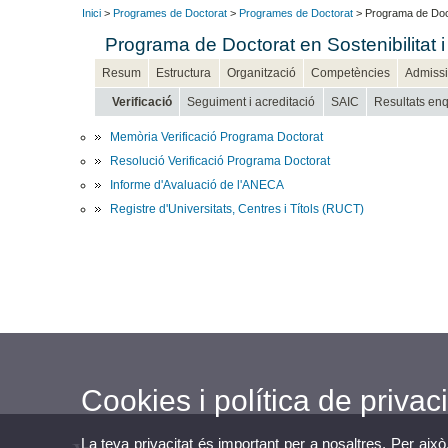
Inici
>
Programes de Doctorat
>
Programes de Doctorat
> Programa de Docto
Programa de Doctorat en Sostenibilitat 
Resum
Estructura
Organització
Competències
Admiss
Verificació
Seguiment i acreditació
SAIC
Resultats enq
Memòria Verificació Programa Doctorat
Resolució Verificació Programa Doctorat
Informe d'Avaluació de l'ANECA
Registre d'Universitats, Centres i Títols (RUCT)
Cookies i política de privaci
La teva privacitat és important per a nosaltres. Per això