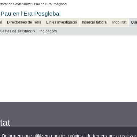
rat en Sostenibilitat i Pau en l'Era Posglobal
i Pau en l'Era Posglobal
ió
Directors/es de Tesis
Línies investigació
Inserció laboral
Mobilitat
Qua
uestes de satisfacció
Indicadors
tat
, t'informem que utilitzem cookies pròpies i de tercers per a realitzar