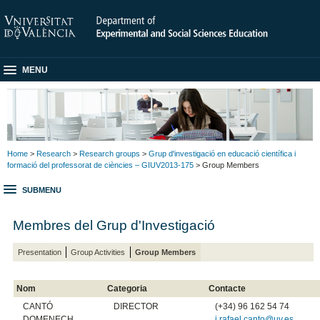
MENU
Home
>
Research
>
Research groups
>
Grup d'investigació en educació científica i
formació del professorat de ciències – GIUV2013-175
> Group Members
SUBMENU
Membres del Grup d'Investigació
Presentation
Group Activities
Group Members
Nom
Categoria
Contacte
CANTÓ
DIRECTOR
(+34) 96 162 54 74
DOMENECH,
j.rafael.canto@uv.es