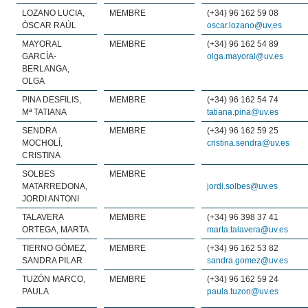
LOZANO LUCIA,
MEMBRE
(+34) 96 162 59 08
ÓSCAR RAÚL
oscar.lozano@uv,es
MAYORAL
MEMBRE
(+34) 96 162 54 89
GARCÍA-
olga.mayoral@uv.es
BERLANGA,
OLGA
PINA DESFILIS,
MEMBRE
(+34) 96 162 54 74
Mª TATIANA
tatiana.pina@uv.es
SENDRA
MEMBRE
(+34) 96 162 59 25
MOCHOLÍ,
cristina.sendra@uv.es
CRISTINA
SOLBES
MEMBRE
MATARREDONA,
jordi.solbes@uv.es
JORDI ANTONI
TALAVERA
MEMBRE
(+34) 96 398 37 41
ORTEGA, MARTA
marta.talavera@uv.es
TIERNO GÓMEZ,
MEMBRE
(+34) 96 162 53 82
SANDRA PILAR
sandra.gomez@uv.es
TUZÓN MARCO,
MEMBRE
(+34) 96 162 59 24
PAULA
paula.tuzon@uv.es