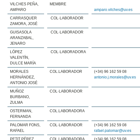
VILCHES PEÑA,
MEMBRE
AMPARO
amparo.vilches@uv.es
CARRASQUER
COL·LABORADOR
ZAMORA, JOSÉ
GUISASOLA
COL·LABORADOR
ARANZABAL,
JENARO
LÓPEZ
COL·LABORADORA
VALENTÍN,
DULCE MARÍA
MORALES
COL.LABORADOR
(+34) 96 162 59 08
HERNÁNDEZ,
antonio.j.morales@uv.es
ANTONIO JOSÉ
MUÑOZ
COL·LABORADOR
BURBANO,
ZULMA
OSTERMAN,
COL.LABORADORA
FERNANDA
PALOMAR FONS,
COL·LABORADOR
(+34) 96 162 59 08
RAFAEL
rafael.palomar@uv.es
PETIT PÉREZ,
COL.LABORADORA
(+34) 96 162 59 08