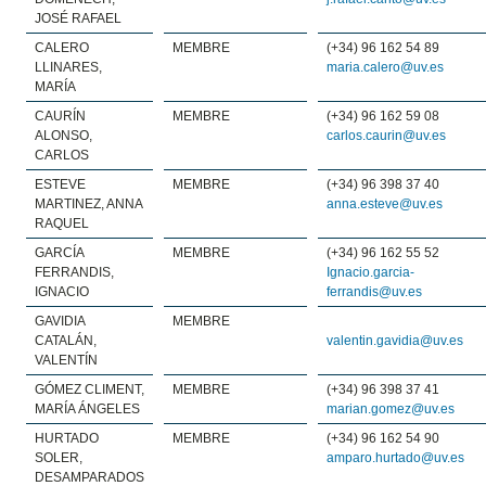
JOSÉ RAFAEL
CALERO
MEMBRE
(+34) 96 162 54 89
LLINARES,
maria.calero@uv.es
MARÍA
CAURÍN
MEMBRE
(+34) 96 162 59 08
ALONSO,
carlos.caurin@uv.es
CARLOS
ESTEVE
MEMBRE
(+34) 96 398 37 40
MARTINEZ, ANNA
anna.esteve@uv.es
RAQUEL
GARCÍA
MEMBRE
(+34) 96 162 55 52
FERRANDIS,
Ignacio.garcia-
IGNACIO
ferrandis@uv.es
GAVIDIA
MEMBRE
CATALÁN,
valentin.gavidia@uv.es
VALENTÍN
GÓMEZ CLIMENT,
MEMBRE
(+34) 96 398 37 41
MARÍA ÁNGELES
marian.gomez@uv.es
HURTADO
MEMBRE
(+34) 96 162 54 90
SOLER,
amparo.hurtado@uv.es
DESAMPARADOS