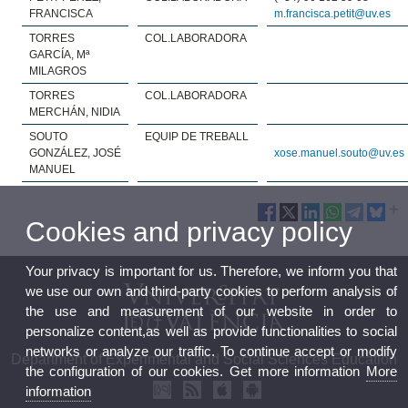
FRANCISCA
m.francisca.petit@uv.es
TORRES
COL.LABORADORA
GARCÍA, Mª
MILAGROS
TORRES
COL.LABORADORA
MERCHÁN, NIDIA
SOUTO
EQUIP DE TREBALL
GONZÁLEZ, JOSÉ
xose.manuel.souto@uv.es
MANUEL
Cookies and privacy policy
Your privacy is important for us. Therefore, we inform you that
we use our own and third-party cookies to perform analysis of
the use and measurement of our website in order to
personalize content,as well as provide functionalities to social
networks or analyze our traffic. To continue accept or modify
Department of Experimental and Social Sciences Education
the configuration of our cookies. Get more information
More
information