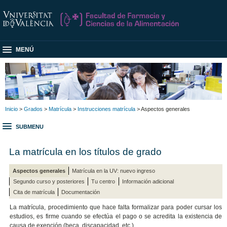
MENÚ
Inicio
>
Grados
>
Matrícula
>
Instrucciones matrícula
> Aspectos generales
SUBMENU
La matrícula en los títulos de grado
Aspectos generales
Matrícula en la UV: nuevo ingreso
Segundo curso y posteriores
Tu centro
Información adicional
Cita de matrícula
Documentación
La matrícula, procedimiento que hace falta formalizar para poder cursar los
estudios, es firme cuando se efectúa el pago o se acredita la existencia de
causa de exención (beca, discapacidad, etc.).