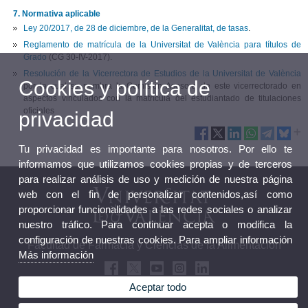
7. Normativa aplicable
Ley 20/2017, de 28 de diciembre, de la Generalitat, de tasas
.
Reglamento de matrícula de la Universitat de València para títulos de
Grado
(CG 30-IV-2017).
Resolución de la Vicerrectora de Estudios de la Universitat de València
Cookies y política de
por la cual se nombra la Comisión Asesora de este vicerrectorado en
aspectos vinculados con la matrícula del estudiantado de titulaciones
oficiales
privacidad
Tu privacidad es importante para nosotros. Por ello te
informamos que utilizamos cookies propias y de terceros
para realizar análisis de uso y medición de nuestra página
web con el fin de personalizar contenidos,así como
proporcionar funcionalidades a las redes sociales o analizar
nuestro tráfico. Para continuar acepta o modifica la
configuración de nuestras cookies. Para ampliar información
Facultad de Farmacia y Ciencias de la Alimentación
Más información
Aceptar todo