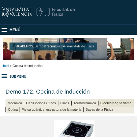
MENÚ
FISICADEMOS. Demostracions experimentals de Física
Inici
> Cocina de inducción
SUBMENU
Demo 172. Cocina de inducción
Mecànica
Oscil·lacions i Ones
Fluids
Termodinàmica
Electromagnetisme
Òptica
Física quàntica, estructura de la matèria
Bases de la Física