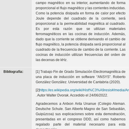
campo magnético en su interior, aumentando de forma
proporcional el flujo magnético y las corrientes inducidas.
Como la potencia disipada en forma de calor por efecto
Joule depende del cuadrado de la corriente, será
proporcional a la permeabilidad magnética al cuadrado.
Es por esta razón que se utilizan materiales
ferromagnéticos en las cocinas de inducción. Además,
dado que la corriente se obtiene derivando el cambio de
flujo magnético, la potencia disipada será proporcional al
cuadrado de la frecuencia de cambio de la corriente. Las
cocinas de inducción utilizan frecuencias del orden de
las decenas de kHz.
Bibliografia:
[1] Trabajo Fin de Grado Simulación Electromagnética de
una placa de inducción en software “ANSYS”. Roberto
González González. Universidad de Cantabria (2020).
[2]
https://es.wikipedia.org/wiki/Hist%C3%A9resis#/media/Ar
. Autor Walter Dvorak. Accedido el 24/06/2022.
Agradecemos a Antxon Anta Unanue (Colegio Aleman.
Deutsche Schule. San Alberto Magno de San Sebastián,
Guipúzcoa) sus explicaciones sobre esta demostración,
presentadas en el congreso DDD, así como habernos
regalado parte del material necesario para esta