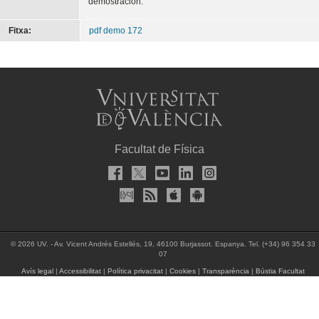
demostración.
Fitxa:
pdf demo 172
Facultat de Física
© 2026 UV. - Av. Vicent Andrés Estellés, 19, 46100 Burjassot. Espanya. Tel. (+34) 96 354 33
07
Avís legal
|
Accessibilitat
|
Política privacitat
|
Cookies
|
Transparència
|
Bústia Facultat