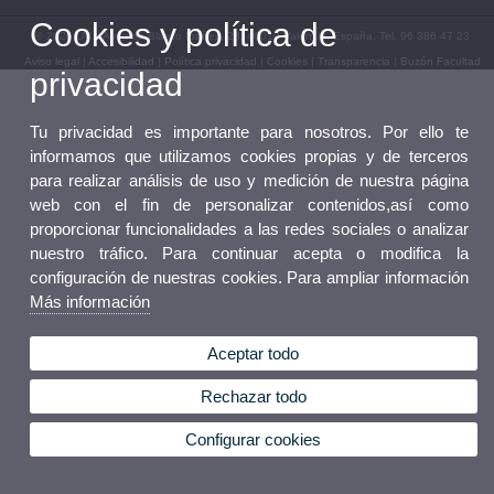
Cookies y política de
© 2026 UV. - Avenida Blasco Ibáñez, 28. 46010 Valencia. España. Tel. 96 386 47 23
Aviso legal
|
Accesibilidad
|
Política privacidad
|
Cookies
|
Transparencia
|
Buzón Facultad
privacidad
Tu privacidad es importante para nosotros. Por ello te
informamos que utilizamos cookies propias y de terceros
para realizar análisis de uso y medición de nuestra página
web con el fin de personalizar contenidos,así como
proporcionar funcionalidades a las redes sociales o analizar
nuestro tráfico. Para continuar acepta o modifica la
configuración de nuestras cookies. Para ampliar información
Más información
Aceptar todo
Rechazar todo
Configurar cookies