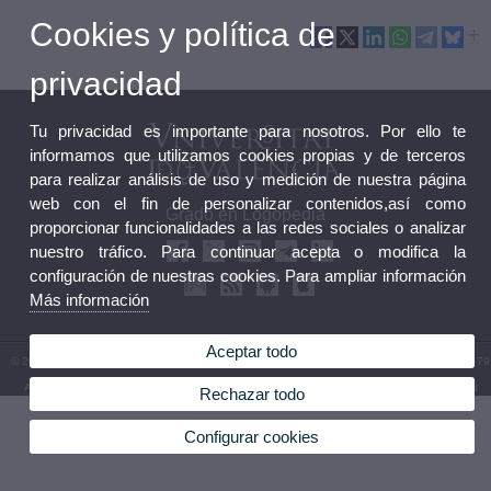
Cookies y política de
privacidad
Tu privacidad es importante para nosotros. Por ello te
informamos que utilizamos cookies propias y de terceros
para realizar análisis de uso y medición de nuestra página
web con el fin de personalizar contenidos,así como
Grado en Logopedia
proporcionar funcionalidades a las redes sociales o analizar
nuestro tráfico. Para continuar acepta o modifica la
configuración de nuestras cookies. Para ampliar información
Más información
Aceptar todo
© 2026 UV. - Avda. Blasco Ibáñez, 21. 46010 Valencia. España. Teléfono: (+34) 96 398 35 79
Aviso legal
|
Accesibilidad
|
Política privacidad
|
Cookies
|
Transparencia
|
Buzón Facultad
Rechazar todo
Configurar cookies