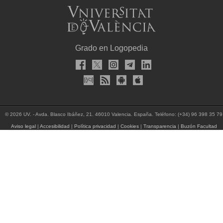
Grado en Logopedia
© 2026 UV. - Avda. Blasco Ibáñez, 21. 46010 Valencia. España. Teléfono: (+34) 96 398 35 79
Aviso legal
|
Accesibilidad
|
Política privacidad
|
Cookies
|
Transparencia
|
Buzón Facultad