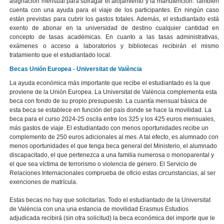
asignación mensual para sufragar el alojamiento y la manutención. También
cuenta con una ayuda para el viaje de los participantes. En ningún caso
están previstas para cubrir los gastos totales. Además, el estudiantado está
exento de abonar en la universidad de destino cualquier cantidad en
concepto de tasas académicas. En cuanto a las tasas administrativas,
exámenes o acceso a laboratorios y bibliotecas recibirán el mismo
tratamiento que el estudiantado local.
Becas Unión Europea - Universitat de València
La ayuda económica más importante que recibe el estudiantado es la que
proviene de la Unión Europea. La Universitat de València complementa esta
beca con fondo de su propio presupuesto. La cuantía mensual básica de
esta beca se establece en función del país donde se hace la movilidad. La
beca para el curso 2024-25 oscila entre los 325 y los 425 euros mensuales,
más gastos de viaje. El estudiantado con menos oportunidades recibe un
complemento de 250 euros adicionales al mes. A tal efecto, es alumnado con
menos oportunidades el que tenga beca general del Ministerio, el alumnado
discapacitado, el que pertenezca a una familia numerosa o monoparental y
el que sea víctima de terrorismo o violencia de genero. El Servicio de
Relaciones Internacionales comprueba de oficio estas circunstancias, al ser
exenciones de matrícula.
Estas becas no hay que solicitarlas. Todo el estudiantado de la Universitat
de València con una una estancia de movilidad Erasmus Estudios
adjudicada recibirá (sin otra solicitud) la beca económica del importe que le