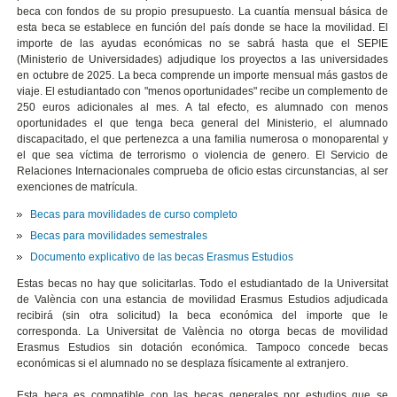
beca con fondos de su propio presupuesto. La cuantía mensual básica de
esta beca se establece en función del país donde se hace la movilidad. El
importe de las ayudas económicas no se sabrá hasta que el SEPIE
(Ministerio de Universidades) adjudique los proyectos a las universidades
en octubre de 2025. La beca comprende un importe mensual más gastos de
viaje. El estudiantado con "menos oportunidades" recibe un complemento de
250 euros adicionales al mes. A tal efecto, es alumnado con menos
oportunidades el que tenga beca general del Ministerio, el alumnado
discapacitado, el que pertenezca a una familia numerosa o monoparental y
el que sea víctima de terrorismo o violencia de genero. El Servicio de
Relaciones Internacionales comprueba de oficio estas circunstancias, al ser
exenciones de matrícula.
Becas para movilidades de curso completo
Becas para movilidades semestrales
Documento explicativo de las becas Erasmus Estudios
Estas becas no hay que solicitarlas. Todo el estudiantado de la Universitat
de València con una estancia de movilidad Erasmus Estudios adjudicada
recibirá (sin otra solicitud) la beca económica del importe que le
corresponda. La Universitat de València no otorga becas de movilidad
Erasmus Estudios sin dotación económica. Tampoco concede becas
económicas si el alumnado no se desplaza físicamente al extranjero.
Esta beca es compatible con las becas generales por estudios que se