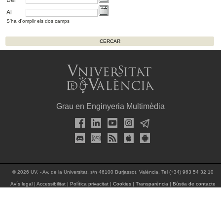
Al
S'ha d'omplir els dos camps
Grau en Enginyeria Multimèdia
© 2026 UV. - Av. de la Universitat, s/n 46100 Burjassot. València. Tel (+34) 963 54 32 10
Avís legal
|
Accessibilitat
|
Política privacitat
|
Cookies
|
Transparència
|
Bústia de contacte