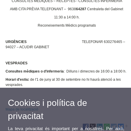
CONSULTES MÈDIQUES – RECEPTES - CONSULTES INFERMERIA
AMB CITA PRÈVIA TELEFONANT – 9638
64287
Centraleta del Gabinet
11:30 a 14:00 h.
Reconeixements Mèdics programats
URGÈNCIES
TELEFONAR 630276465 –
94027 – ACUDIR GABINET
VESPRADES
Consultes mèdiques o d’infermeria
: Dilluns i dimecres de 16:00 a 18:00 h.
Horari d'estiu:
de l'1 de juny al 30 de setembre no hi haurà atenció a les
vesprades.
Cookies i política de
Mapa de localització
privacitat
La teva privacitat és important per a nosaltres. Per això,