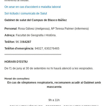
inherents al treball.
On anar en cas d'accident o malaltia laboral
Sol·licituds i comunicats de Salut
Gabinet de salut del Campus de Blasco Ibáñez
Personal
: Rosa Gálvez (metgessa), Mª Teresa Palmer (infermera)
Adreça
: Facultat de Geografia i Història.
Telèfon
: 96 38
64287
Telèfon d'emergència
: 94027, 630276465
************************************************
HORARI D'ESTIU
De l'1 de juny al 30 de setembre no hi haurà atenció a les vesprades.
Horari de consultes:
En cas de símptomes respiratoris, recomanem acudir al Gabinet amb
mascareta
9h a 11h