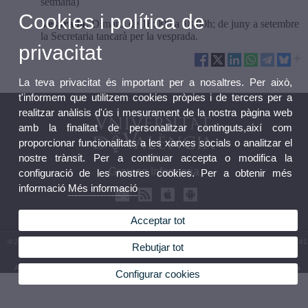
setmana)
Cookies i política de
Vesprada:
Dimarts de 16:00h a 18:00h; de juny a setembre
la Secretaria tancarà per la vesprada.
privacitat
La teva privacitat és important per a nosaltres. Per això,
t'informem que utilitzem cookies pròpies i de tercers per a
realitzar anàlisis d'ús i mesurament de la nostra pàgina web
amb la finalitat de personalitzar continguts,així com
proporcionar funcionalitats a les xarxes socials o analitzar el
nostre trànsit. Per a continuar accepta o modifica la
Grau en Infermeria
configuració de les nostres cookies. Per a obtenir més
informació
Més informació
Acceptar tot
© 2026 UV. - Av. Menéndez y Pelayo, s/n. 46010 València. Espanya. Telèfon: (+34) 96 386 41
Rebutjar tot
82
Avís legal
|
Accessibilitat
|
Política privacitat
|
Cookies
|
Transparència
|
Bústia de contacte
Configurar cookies