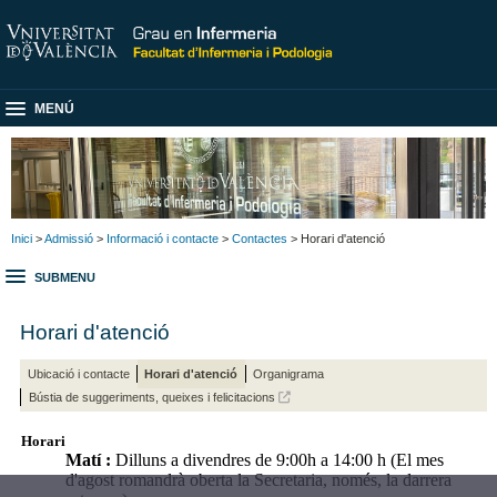
MENÚ
Inici
>
Admissió
>
Informació i contacte
>
Contactes
> Horari d'atenció
SUBMENU
Horari d'atenció
Ubicació i contacte
Horari d'atenció
Organigrama
Bústia de suggeriments, queixes i felicitacions
Horari
Matí :
Dilluns a divendres de 9:00h a 14:00 h (El mes
d'agost romandrà oberta la Secretaria, només, la darrera