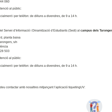
544 060
tenció al públic:
ialment i per telèfon: de dilluns a divendres, de 9 a 14 h.
del Servei d’Informació i Dinamització d’Estudiants (Sedi) al
campus dels Taronge
rd, planta baixa
arongers, s/n
lència
828 503
tenció al públic:
ialment i per telèfon: de dilluns a divendres, de 9 a 14 h.
deu contactar amb nosaltres mitjançant l’aplicació tiquetingUV: