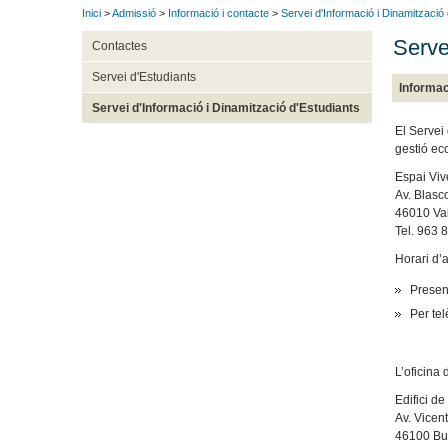
Inici
>
Admissió
>
Informació i contacte
>
Servei d'Informació i Dinamització
Serve
Contactes
Servei d'Estudiants
Informac
Servei d'Informació i Dinamització d'Estudiants
El Servei 
gestió eco
Espai Viv
Av. Blasc
46010 Va
Tel. 963 
Horari d’
Presenc
Per tel
L’oficina 
Edifici d
Av. Vicen
46100 Bu