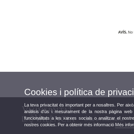
AVÍS.
No 
Cookies i política de privaci
La teva privacitat és important per a nosaltres. Per això
anàlisis d'ús i mesurament de la nostra pàgina web a
funcionalitats a les xarxes socials o analitzar el nostr
Grau en Infermeria
nostres cookies. Per a obtenir més informació
Més info