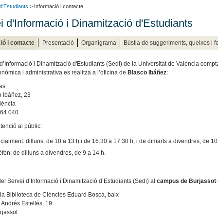
 d'Estudiants
> Informació i contacte
i d'Informació i Dinamització d'Estudiants
ió i contacte
Presentació
Organigrama
Bústia de suggeriments, queixes i fe
d’Informació i Dinamització d'Estudiants (Sedi) de la Universitat de València compta
nòmica i administrativa es realitza a l’oficina de
Blasco Ibáñez
:
es
o Ibáñez, 23
lència
864 040
atenció al públic:
ialment: dilluns, de 10 a 13 h i de 16.30 a 17.30 h, i de dimarts a divendres, de 1
èfon: de dilluns a divendres, de 9 a 14 h.
del Servei d’Informació i Dinamització d’Estudiants (Sedi) al
campus de Burjassot
e la Biblioteca de Ciències Eduard Boscà, baix
t Andrés Estellés, 19
rjassot