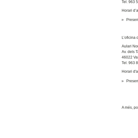
Tel. 963 
Horari d’a
Presenc
L’oficina 
Aulari No
Av. dels T
46022 Va
Tel. 963 
Horari d'a
Presenc
A més, po