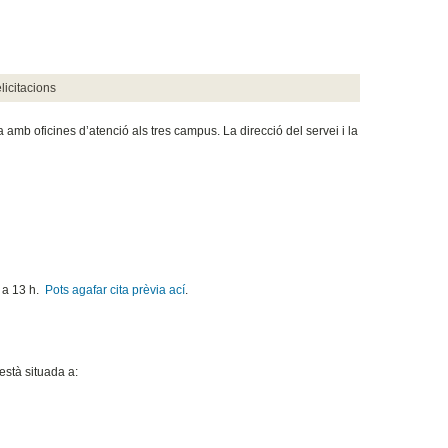
licitacions
 amb oficines d’atenció als tres campus. La direcció del servei i la
0 a 13 h.
Pots agafar cita prèvia ací
.
està situada a: