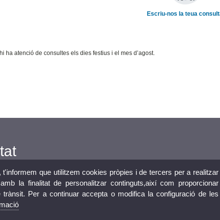
Escriu-nos la teua consul
hi ha atenció de consultes els dies festius i el mes d’agost.
tat
, t'informem que utilitzem cookies pròpies i de tercers per a realitzar
mb la finalitat de personalitzar continguts,així com proporcionar
e trànsit. Per a continuar accepta o modifica la configuració de les
rmació