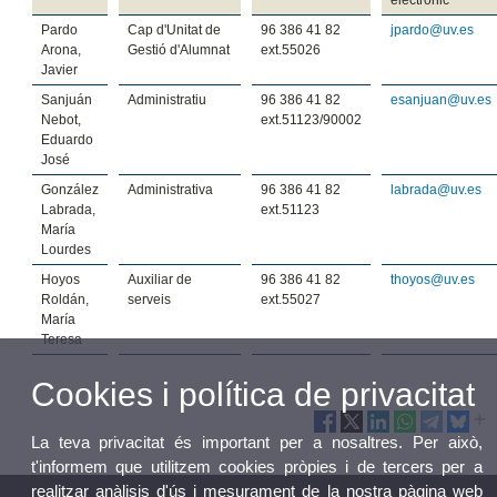
electrònic
Pardo
Cap d'Unitat de
96 386 41 82
jpardo@uv.es
Arona,
Gestió d'Alumnat
ext.55026
Javier
Sanjuán
Administratiu
96 386 41 82
esanjuan@uv.es
Nebot,
ext.51123/90002
Eduardo
José
González
Administrativa
96 386 41 82
labrada@uv.es
Labrada,
ext.51123
María
Lourdes
Hoyos
Auxiliar de
96 386 41 82
thoyos@uv.es
Roldán,
serveis
ext.55027
María
Teresa
Cookies i política de privacitat
La teva privacitat és important per a nosaltres. Per això,
t'informem que utilitzem cookies pròpies i de tercers per a
realitzar anàlisis d'ús i mesurament de la nostra pàgina web