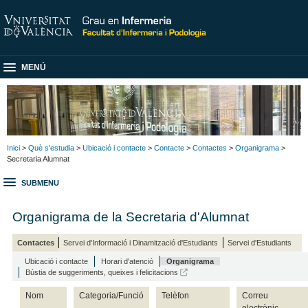
MENÚ
Inici
>
Què s'estudia
>
Ubicació i contacte
>
Contacte
>
Contactes
>
Organigrama
>
Secretaria Alumnat
SUBMENU
Organigrama de la Secretaria d'Alumnat
Contactes
Servei d'Informació i Dinamització d'Estudiants
Servei d'Estudiants
Ubicació i contacte
Horari d'atenció
Organigrama
Bústia de suggeriments, queixes i felicitacions
Nom
Categoria/Funció
Telèfon
Correu