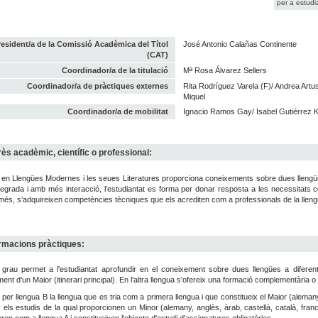
per a estudi
resident/a de la Comissió Acadèmica del Títol
José Antonio Calañas Continente
(CAT)
Coordinador/a de la titulació
Mª Rosa Álvarez Sellers
Coordinador/a de pràctiques externes
Rita Rodríguez Varela (F)/ Andrea Artus
Miquel
Coordinador/a de mobilitat
Ignacio Ramos Gay/ Isabel Gutiérrez K
rès acadèmic, científic o professional:
 en Llengües Modernes i les seues Literatures proporciona coneixements sobre dues llengüe
egrada i amb més interacció, l’estudiantat es forma per donar resposta a les necessitats co
és, s’adquireixen competències tècniques que els acrediten com a professionals de la lleng
rmacions pràctiques:
grau permet a l'estudiantat aprofundir en el coneixement sobre dues llengües a diferent 
iment d'un Maior (itinerari principal). En l'altra llengua s'ofereix una formació complementària o 
 per llengua B la llengua que es tria com a primera llengua i que constitueix el Maior (aleman
, els estudis de la qual proporcionen un Minor (alemany, anglès, àrab, castellà, català, francès
ren com a llengua A i constitueixen l'objecte d'estudi d'assignatures obligatòries.