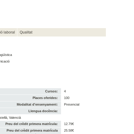
ió laboral
Qualitat
ngüística
nicació
Cursos:
4
Places oferides:
100
Modalitat d'ensenyament:
Presencial
Llengua docència:
tellà, Valencià
Preu del crèdit primera matrícula:
12.79€
Preu del crèdit primera matrícula
25.58€