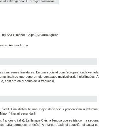
:
antat estranger no UE ni règim comunitari
i (I)/ Ana Giménez Calpe (A)/ Julia Aguilar
oster/ Andrea Artusi
s i les seues literatures. En una societat com l’europea, cada vegada
municatives que generen els contextos multiculturals i plurilingües. A
ua, com ara en el camp de la traducció.
nivell. Una d'elles té una major dedicació i proporciona a l'alumnat
Minor (itinerari secundari).
y, francès o italià). La llengua C és la llengua que es tria com a segona
, italià, portuguès o xinès). Al marge d'això, el castellà i el català es