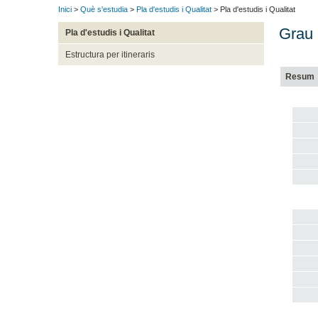
Inici
>
Què s'estudia
>
Pla d'estudis i Qualitat
> Pla d'estudis i Qualitat
Grau 
Pla d'estudis i Qualitat
Estructura per itineraris
Resum