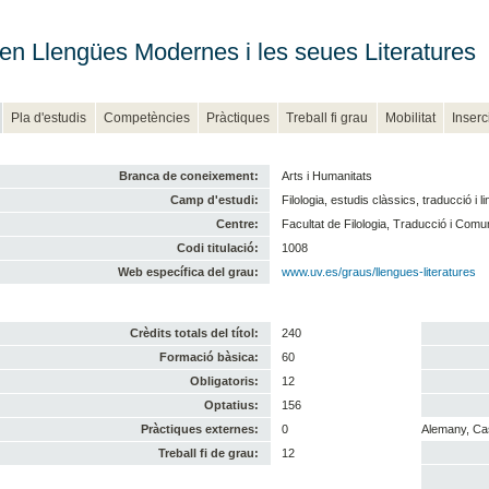
en Llengües Modernes i les seues Literatures
Pla d'estudis
Competències
Pràctiques
Treball fi grau
Mobilitat
Inserc
Branca de coneixement:
Arts i Humanitats
Camp d'estudi:
Filologia, estudis clàssics, traducció i li
Centre:
Facultat de Filologia, Traducció i Comu
Codi titulació:
1008
Web específica del grau:
www.uv.es/graus/llengues-literatures
Crèdits totals del títol:
240
Formació bàsica:
60
Obligatoris:
12
Optatius:
156
Pràctiques externes:
0
Alemany, Cas
Treball fi de grau:
12