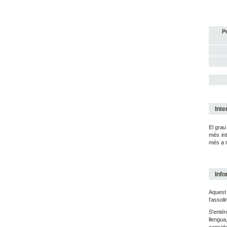
P
Inte
El grau
més int
més a m
Info
Aquest 
l'assol
S'entén
llengua
conside