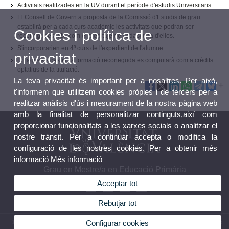
Activitats realitzades en la UV durant el període d'estudis Universitaris.
El Consell de Govern a proposta de la Comissió d'Estudis de grau
establirà per a cada curs acadèmic les activitats que podran ser
Cookies i política de
reconegudes, així com el creditaje de cadascuna d'elles.
S'incorporarien en 4º curs de l'expedient de l'alumne.
privacitat
En aquests casos, la formació reconeguda es computarà com a crèdits
optatius de la titulació.
La teva privacitat és important per a nosaltres. Per això,
t'informem que utilitzem cookies pròpies i de tercers per a
realitzar anàlisis d'ús i mesurament de la nostra pàgina web
amb la finalitat de personalitzar continguts,així com
proporcionar funcionalitats a les xarxes socials o analitzar el
nostre trànsit. Per a continuar accepta o modifica la
configuració de les nostres cookies. Per a obtenir més
informació
Més informació
Grau en Mestre/a en Educació Primària
Acceptar tot
Rebutjar tot
Configurar cookies
© 2026 UV. - Avda. Tarongers, 4. 46022 València. Espanya. Tel (+34) 963 86 44 90 - Fax