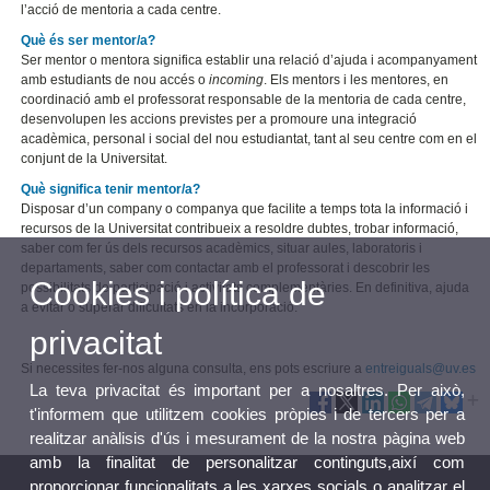
l’acció de mentoria a cada centre.
Què és ser mentor/a?
Ser mentor o mentora significa establir una relació d’ajuda i acompanyament
amb estudiants de nou accés o
incoming
. Els mentors i les mentores, en
coordinació amb el professorat responsable de la mentoria de cada centre,
desenvolupen les accions previstes per a promoure una integració
acadèmica, personal i social del nou estudiantat, tant al seu centre com en el
conjunt de la Universitat.
Què significa tenir mentor/a?
Disposar d’un company o companya que facilite a temps tota la informació i
recursos de la Universitat contribueix a resoldre dubtes, trobar informació,
saber com fer ús dels recursos acadèmics, situar aules, laboratoris i
departaments, saber com contactar amb el professorat i descobrir les
Cookies i política de
possibilitats de participació i activitats complementàries. En definitiva, ajuda
a evitar o superar dificultats en la incorporació.
privacitat
Si necessites fer-nos alguna consulta, ens pots escriure a
entreiguals@uv.es
La teva privacitat és important per a nosaltres. Per això,
t'informem que utilitzem cookies pròpies i de tercers per a
realitzar anàlisis d'ús i mesurament de la nostra pàgina web
amb la finalitat de personalitzar continguts,així com
proporcionar funcionalitats a les xarxes socials o analitzar el