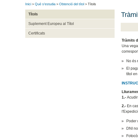
Inici
>
Què s'estudia
>
Obtenció del títol
> Títols
Tràmit
Títols
Suplement Europeu al Títol
Certificats
Tràmits de
Una vegada
correspone
No és n
El paga
títol e
INSTRUCC
Lliuramen
1.-
Acudir 
2.-
En cas 
l'Expedici
Poder n
DNI no 
Fotocò