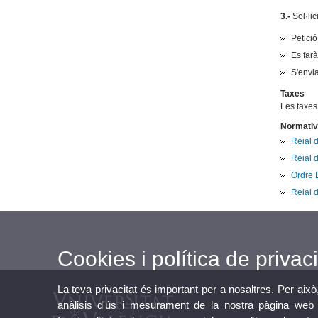
3.-
Sol·lic
Petició
Es farà
S'envia
Taxes
Les taxes
Normativ
Reial 
Reial d
Ordre E
Reial d
Cookies i política de privaci
La teva privacitat és important per a nosaltres. Per això
anàlisis d'ús i mesurament de la nostra pàgina web a