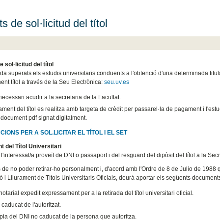
s de sol·licitud del títol
 sol·licitud del títol
 superats els estudis universitaris conduents a l'obtenció d'una determinada titulac
nt títol a través de la Seu Electrònica:
seu.uv.es
ecessari acudir a la secretaria de la Facultat.
ment del títol es realitza amb targeta de crèdit per passarel·la de pagament i l'estud
n document pdf signat digitalment.
IONS PER A SOL.LICITAR EL TÍTOL I EL SET
t del Títol Universitari
l'interessat/a proveït de DNI o passaport i del resguard del dipòsit del títol a la Secr
de no poder retirar-ho personalment i, d'acord amb l'Ordre de 8 de Julio de 1988
ó i Lliurament de Títols Universitaris Oficials, deurà aportar els següents document
otarial expedit expressament per a la retirada del títol universitari oficial.
caducat de l'autoritzat.
pia del DNI no caducat de la persona que autoritza.