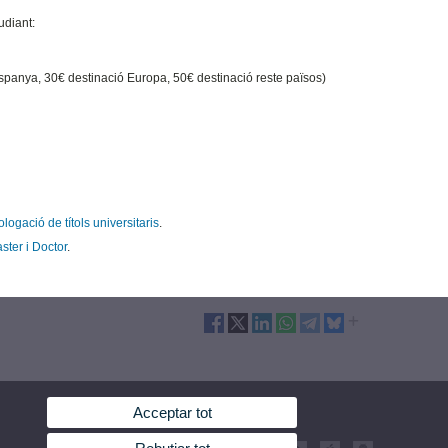
udiant:
 Espanya, 30€ destinació Europa, 50€ destinació reste països)
ogació de títols universitaris
.
ster i Doctor
.
Acceptar tot