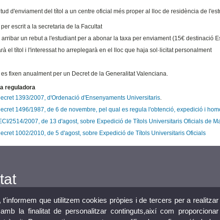
itud d'enviament del títol a un centre oficial més proper al lloc de residència de l'est
 per escrit a la secretaria de la Facultat
 arribar un rebut a l'estudiant per a abonar la taxa per enviament (15€ destinació
rà el títol i l'interessat ho arreplegarà en el lloc que haja sol·licitat personalment
 es fixen anualment per un Decret de la Generalitat Valenciana.
a reguladora
decret 1393/2007, d'Ordenació d'Ensenyaments Universitaris
.
ecret 1496/1987, de 6 de novembre, pel qual es regula l'obtenció, expedició i homol
CI/2514/2007, de 13 d'agost, sobre Expedició de Títols Universitaris Oficials de Ma
ecret 1002/2010, de 5 d'agost, sobre Expedició de Títols Universitaris Oficials
tat
, t'informem que utilitzem cookies pròpies i de tercers per a realitzar
mb la finalitat de personalitzar continguts,així com proporcionar