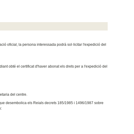
ió oficial, la persona interessada podrà sol·licitar l'expedició del
iant obté el certificat d'haver abonat els drets per a l'expedició del
etaria del centre.
 que desembolica els Reials decrets 185/1985 i 1496/1987 sobre
s: