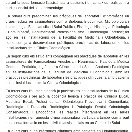
durant la seua formació l'assistència a pacients i en contextos reals com a
part essencial del seu aprenentatge.
En primer curs predominen les pràctiques de laboratori i d'informàtica en
grups reduïts en assignatures com a Biologia, Bioquímica, Microbiologia i
Immunologia, Bioestadística i Salut Pública, Fisiologia, Histologia, Psicologia
i Comunicació, Documentació Professionalisme i Odontologia Forense; tot
açò en les instal·lacions de la Facultat de Medicina i Odontologia, i
comencen ja a desenvolupar pràctiques preclínicas de laboratori en les
instal·lacions de la Clínica Odontológica.
En segon curs els estudiants compaginen les pràctiques de laboratori en les
assignatures de Farmacologia Anestesia i Reanimació, Patologia Mèdica
General i Pediatria, Inglés per a Ciències de la Salut i Anatomia Patològica
en les instal·lacions de la Facultat de Medicina i Odontologia, amb les
pràctiques preclínicas de laboratori i les pràctiques clíniques ja amb pacients
en les instal·lacions de la Clínica Odontológica.
En tercer curs l'alumne atendrà ja pacients en les instal·lacions de la Clínica
Odontológica i per açò la docència teòrica i pràctica de Cirurgia Bucal,
Medicina Bucal, Pròtesi dental, Odontologia Preventiva i Comunitària,
Radiologia i Protecció Radiològica i Patologia Dental Odontologia
Conservadora i Endodòncia, es realitza íntegrament en les seues
instal·lacions i en aquesta última assignatura participarà també com a part
de la seua formació en les activitats assistencials en un Centre de Salut.
En quart curs hi ha pràctiques clíniques amb pacients en Odontopediatría,