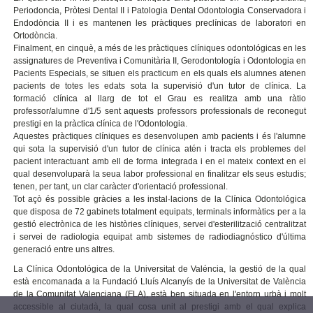
Periodoncia, Pròtesi Dental II i Patologia Dental Odontologia Conservadora i
Endodòncia II i es mantenen les pràctiques preclínicas de laboratori en
Ortodòncia.
Finalment, en cinquè, a més de les pràctiques clíniques odontológicas en les
assignatures de Preventiva i Comunitària II, Gerodontología i Odontologia en
Pacients Especials, se situen els practicum en els quals els alumnes atenen
pacients de totes les edats sota la supervisió d'un tutor de clínica. La
formació clínica al llarg de tot el Grau es realitza amb una ràtio
professor/alumne d'1/5 sent aquests professors professionals de reconegut
prestigi en la pràctica clínica de l'Odontologia.
Aquestes pràctiques clíniques es desenvolupen amb pacients i és l'alumne
qui sota la supervisió d'un tutor de clínica atén i tracta els problemes del
pacient interactuant amb ell de forma integrada i en el mateix context en el
qual desenvoluparà la seua labor professional en finalitzar els seus estudis;
tenen, per tant, un clar caràcter d'orientació professional.
Tot açò és possible gràcies a les instal·lacions de la Clínica Odontológica
que disposa de 72 gabinets totalment equipats, terminals informàtics per a la
gestió electrònica de les històries clíniques, servei d'esterilització centralitzat
i servei de radiologia equipat amb sistemes de radiodiagnóstico d'última
generació entre uns altres.
La Clínica Odontológica de la Universitat de Valéncia, la gestió de la qual
està encomanada a la Fundació Lluís Alcanyís de la Universitat de València
de la Comunitat Valenciana (FLA), està ben situada en l'entorn urbà i molt
accessible al ciutadà, la qual cosa unit al prestigi amb el qual explica