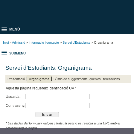
MENÚ
Inici
>
Admissió
>
Informació i contacte
>
Servei d'Estudiants
> Organigrama
SUBMENU
Servei d'Estudiants: Organigrama
Presentació
Organigrama
Bústia de suggeriments, queixes i felicitacions
Aquesta pàgina requereix identificació UV *
Usuari/a :
Contrasenya :
* Les dades del formulari viatgen cifrats, la petició es realitza a una URL amb el
protocol segur (https).