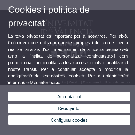
Cookies i política de
privacitat
La teva privacitat és important per a nosaltres. Per això,
t'informem que utilitzem cookies pròpies i de tercers per a
Grau en Pedagogia
realitzar anàlisis d'ús i mesurament de la nostra pàgina web
amb la finalitat de personalitzar continguts,així com
proporcionar funcionalitats a les xarxes socials o analitzar el
nostre trànsit. Per a continuar accepta o modifica la
configuració de les nostres cookies. Per a obtenir més
© 2026 UV. - Av. Blasco Ibáñez 30, 46010 València. Espanya. Tel. (+34) 96 386 41 00
informació
Més informació
Avís legal
|
Accessibilitat
|
Política privacitat
|
Cookies
|
Transparència
|
Bústia de contacte
Acceptar tot
Rebutjar tot
Configurar cookies