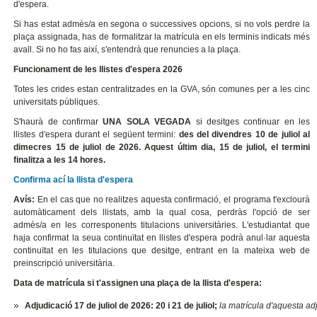
d'espera.
Si has estat admès/a en segona o successives opcions, si no vols perdre la
plaça assignada, has de formalitzar la matrícula en els terminis indicats més
avall. Si no ho fas així, s'entendrà que renuncies a la plaça.
Funcionament de les llistes d'espera 2026
Totes les crides estan centralitzades en la GVA, són comunes per a les cinc
universitats públiques.
S'haurà de confirmar
UNA SOLA VEGADA
si desitges continuar en les
llistes d'espera durant el següent termini:
des del divendres 10 de juliol al
dimecres 15 de juliol de 2026. Aquest últim dia, 15 de juliol, el termini
finalitza a les 14 hores.
Confirma ací la llista d'espera
Avís:
En el cas que no realitzes aquesta confirmació, el programa t'exclourà
automàticament dels llistats, amb la qual cosa, perdràs l'opció de ser
admès/a en les corresponents titulacions universitàries. L'estudiantat que
haja confirmat la seua continuïtat en llistes d'espera podrà anul·lar aquesta
continuïtat en les titulacions que desitge, entrant en la mateixa web de
preinscripció universitària.
Data de matrícula si t'assignen una plaça de la llista d'espera
:
Adjudicació 17 de juliol de 2026: 20 i 21 de juliol;
la matrícula d'aquesta adj