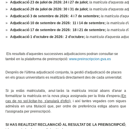
Adjudicació 23 de juliol de 2026: 24 i 27 de juliol;
la matrícula d'aquesta adj
Adjudicació 29 de juliol de 2026: 30 i 31 de juliol;
la matrícula d'aquesta adj
Adjudicació 3 de setembre de 2026: 4 i 7 de setembre;
la matrícula d'aqu
Adjudicació 10 de setembre de 2026: 11 i 14 de setembre;
la matrícula d
Adjudicació 17 de setembre de 2026: 18 i 21 de setembre;
la matrícula d
Adjudicació 1 d'octubre de 2026: 2 d'octubre;
la matrícula d'aquesta adjud
Els resultats d'aquestes successives adjudicacions podran consultar-se
també en la plataforma de preinscripció:
www.preinscripcion.gva.es
Després de l'última adjudicació conjunta, la gestió d'adjudicació de places
en els graus universitaris es realitzarà directament des de cada universitat.
Si ja estàs matriculat/a, anul·laràs la matrícula inicial abans d'anar a
formalitzar la matrícula en la nova plaça assignada per la llista d'espera.
(En
cas de no sol.licitar-ho, s'anularà d'ofici)
, i així tantes vegades com sigues
admès/a en una titulació que, per ordre de preferència estiga abans que
l'assignada per preinscripció.
SI HAS REALITZAT RECLAMACIÓ AL RESULTAT DE LA PREINSCRIPCIÓ
,