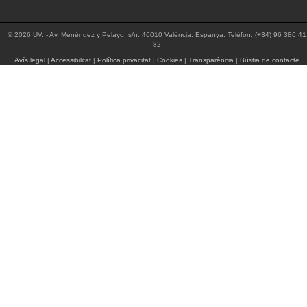
© 2026 UV. - Av. Menéndez y Pelayo, s/n. 46010 València. Espanya. Telèfon: (+34) 96 386 41
82
Avís legal
|
Accessibilitat
|
Política privacitat
|
Cookies
|
Transparència
|
Bústia de contacte