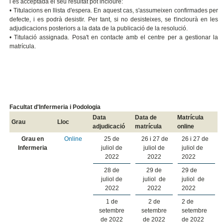
i és acceptada el seu resultat pot incloure:
• Titulacions en llista d'espera. En aquest cas, s'assumeixen confirmades per
defecte, i es podrà desistir. Per tant, si no desisteixes, se t'inclourà en les
adjudicacions posteriors a la data de la publicació de la resolució.
• Titulació assignada. Posa't en contacte amb el centre per a gestionar la
matrícula.
Facultat d'Infermeria i Podologia
Data
Data de
Matrícula
Grau
Lloc
adjudicació
matrícula
online
Grau en
Online
25 de
26 i 27 de
26 i 27 de
Infermeria
juliol de
juliol de
juliol de
2022
2022
2022
28 de
29 de
29 de
juliol de
juliol de
juliol de
2022
2022
2022
1 de
2 de
2 de
setembre
setembre
setembre
de 2022
de 2022
de 2022