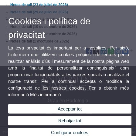
Notes de tall (23 de juliol de 2026)
Notes de tall (29 de juliol de 2026)
Cookies i política de
Notes de tall (3 de setembre de 2026)
Notes de tall (10 de setembre de 2026)
privacitat
Notes de tall (17 de setembre de 2026)
Notes de tall (1 d'octubre de 2026)
La teva privacitat és important per a nosaltres. Per això,
t'informem que utilitzem cookies pròpies i de tercers per a
realitzar anàlisis d'ús i mesurament de la nostra pàgina web
amb la finalitat de personalitzar continguts,així com
proporcionar funcionalitats a les xarxes socials o analitzar el
nostre trànsit. Per a continuar accepta o modifica la
configuració de les nostres cookies. Per a obtenir més
informació
Més informació
Grau en Podologia
Acceptar tot
Rebutjar tot
Configurar cookies
© 2026 UV. - Av. Menéndez y Pelayo, s/n. 46010 València. Espanya. Telèfon: (+34) 96 386 41